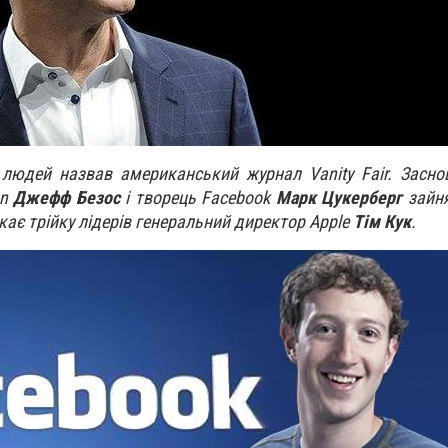
 людей назвав американський журнал Vanity Fair. Засно
on
Джефф Безос
і творець Facebook
Марк Цукерберг
зайн
икає трійку лідерів генеральний директор Apple
Тім Кук
.