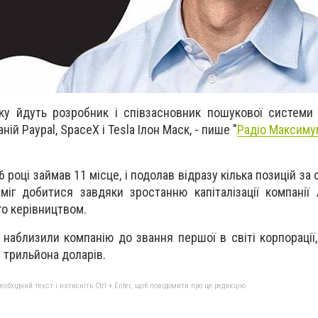
ку йдуть розробник і співзасновник пошукової системи
ій Paypal, SpaсeX і Tesla Ілон Маск, - пише "
Радіо Максиму
6 році займав 11 місце, і подолав відразу кілька позицій за 
зміг добитися завдяки зростанню капіталізації компанії
го керівництвом.
, наблизили компанію до звання першої в світі корпорації,
 трильйона доларів.
бхідний текст і натисніть Ctrl + Enter, щоб повідомити про це редакцію