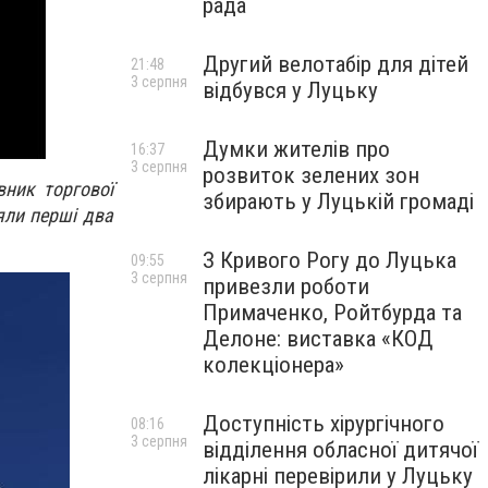
рада
Другий велотабір для дітей
21:48
3 серпня
відбувся у Луцьку
Думки жителів про
16:37
3 серпня
розвиток зелених зон
вник торгової
збирають у Луцькій громаді
яли перші два
З Кривого Рогу до Луцька
09:55
3 серпня
привезли роботи
Примаченко, Ройтбурда та
Делоне: виставка «КОД
колекціонера»
Доступність хірургічного
08:16
3 серпня
відділення обласної дитячої
лікарні перевірили у Луцьку