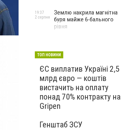
Землю накрила магнітна
19:37
2 серпня
буря майже 6-бального
рівня
ТОП НОВИНИ
ЄС виплатив Україні 2,5
млрд євро — коштів
вистачить на оплату
понад 70% контракту на
Gripen
Генштаб ЗСУ