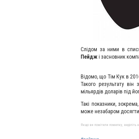
Слідом за ними в спис
Пейдж
і засновник компан
Відомо, що Тім Кук в 201
Такого результату він 
мільярдів доларів під йо
Такі показники, зокрема
може незабаром досягти
Якщо ви помітили помилку, виділіть нео