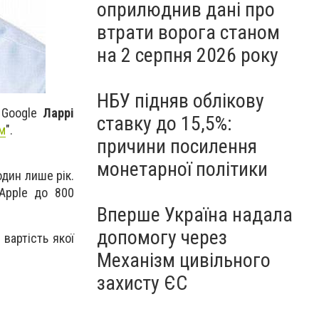
оприлюднив дані про
втрати ворога станом
на 2 серпня 2026 року
НБУ підняв облікову
 Google
Ларрі
ставку до 15,5%:
м
".
причини посилення
монетарної політики
один лише рік.
 Apple до 800
Вперше Україна надала
допомогу через
 вартість якої
Механізм цивільного
захисту ЄС