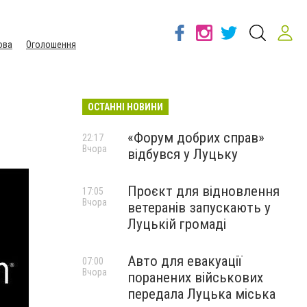
ова
Оголошення
ОСТАННІ НОВИНИ
«Форум добрих справ»
22:17
Вчора
відбувся у Луцьку
Проєкт для відновлення
17:05
Вчора
ветеранів запускають у
Луцькій громаді
Авто для евакуації
07:00
Вчора
поранених військових
передала Луцька міська