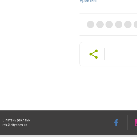
#рейтинг
З питань реклами:
rek@citysites.ua