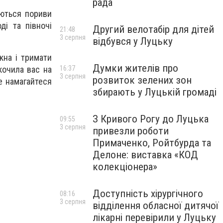
рада
куються пориви
ді та півночі
Другий велотабір для дітей
21:48
3 серпня
відбувся у Луцьку
кна і тримати
Думки жителів про
скочила вас на
16:37
3 серпня
розвиток зелених зон
е намагайтеся
збирають у Луцькій громаді
З Кривого Рогу до Луцька
09:55
3 серпня
привезли роботи
Примаченко, Ройтбурда та
Делоне: виставка «КОД
колекціонера»
Доступність хірургічного
08:16
3 серпня
відділення обласної дитячої
лікарні перевірили у Луцьку