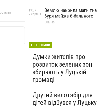
Землю накрила магнітна
19:37
 оцінити
2 серпня
буря майже 6-бального
рівня
ТОП НОВИНИ
Думки жителів про
розвиток зелених зон
збирають у Луцькій
громаді
Другий велотабір для
дітей відбувся у Луцьку