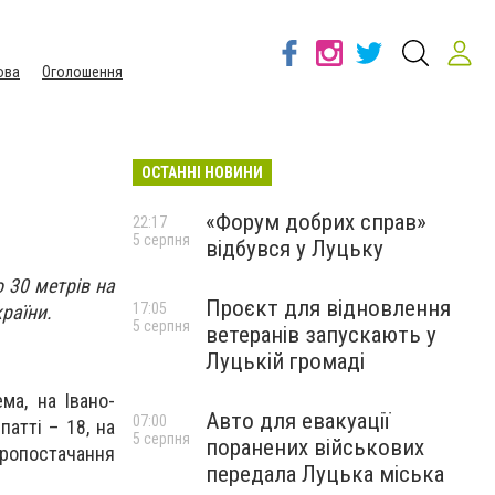
ова
Оголошення
ОСТАННІ НОВИНИ
«Форум добрих справ»
22:17
5 серпня
відбувся у Луцьку
о 30 метрів на
Проєкт для відновлення
17:05
раїни.
5 серпня
ветеранів запускають у
Луцькій громаді
ма, на Івано-
Авто для евакуації
07:00
патті – 18, на
5 серпня
поранених військових
тропостачання
передала Луцька міська