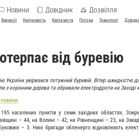
Новини
Довідник
Дозвілля
Вакансії
Нерухомість
Карта міста
Погода
Транспорт
Довідк
потерпає від буревію
ію України увірвався потужний буревій. Вітер швидкістю д
ли з корінням дерева та обривали електродроти на Заході к
 новини
.
195 населених пунктів у семи західних областях. Зокре
івщині – 44, на Волині – 42, на Рівненщині – 23, на Закар
 Буковині – 3. Нині бригади обленерго відновлюють елек