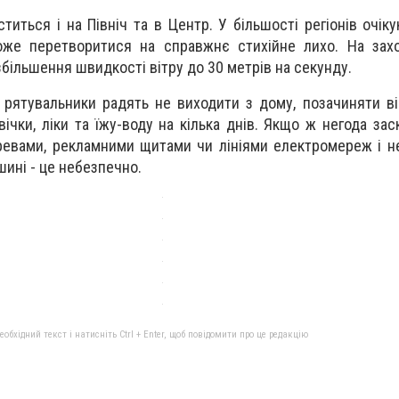
ститься і на Північ та в Центр. У більшості регіонів очі
оже перетворитися на справжнє стихійне лихо. На захо
більшення швидкості вітру до 30 метрів на секунду.
 рятувальники радять не виходити з дому, позачиняти ві
вічки, ліки та їжу-воду на кілька днів. Якщо ж негода за
деревами, рекламними щитами чи лініями електромереж і н
шині - це небезпечно.
бхідний текст і натисніть Ctrl + Enter, щоб повідомити про це редакцію