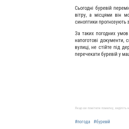
Сьогодні буревій перемі
вітру, а місцями він м
синоптики прогнозують з
За таких погодних умов
напоготові документи, с
вулиці, не стійте під 
перечекати буревій у ма
Якщо ви помітили помилку, виділіть нео
#погода
#буревій