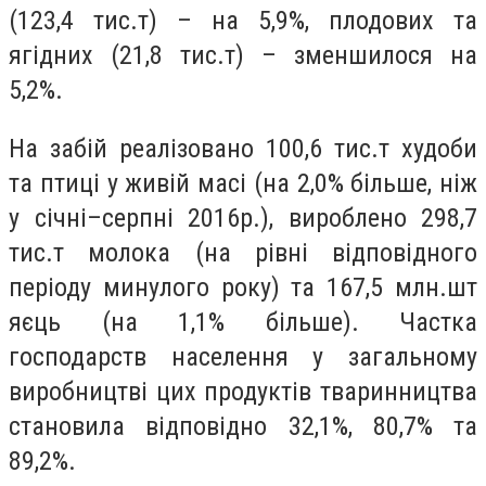
(123,4 тис.т) – на 5,9%, плодових та
ягідних (21,8 тис.т) – зменшилося на
5,2%.
На забій реалізовано 100,6 тис.т худоби
та птиці у живій масі (на 2,0% більше, ніж
у січні–серпні 2016р.), вироблено 298,7
тис.т молока (на рівні відповідного
періоду минулого року) та 167,5 млн.шт
яєць (на 1,1% більше). Частка
господарств населення у загальному
виробництві цих продуктів тваринництва
становила відповідно 32,1%, 80,7% та
89,2%.