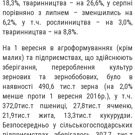
18,3%, тваринництва – на 26,6%, у серпні
порівняно з липнем – зменшились на
6,2%, у т.ч. рослинництва – на 3,0%,
тваринництва – на 8,8%.
На 1 вересня в агроформуваннях (крім
малих) та підприємствах, що здійснюють
зберігання, перероблення культур
зернових та зернобобових, було в
наявності 490,6 тис.т зерна (на 2,0%
менше проти 1 вересня 2016р.), у т.ч.
372,0тис.т пшениці, 27,8тис.т ячменю,
21,9тис.т жита, 13,3тис.т кукурудзи.
Безпосередньо у сільськогосподарських
підприємствах зберігалось 307,7 тис.т