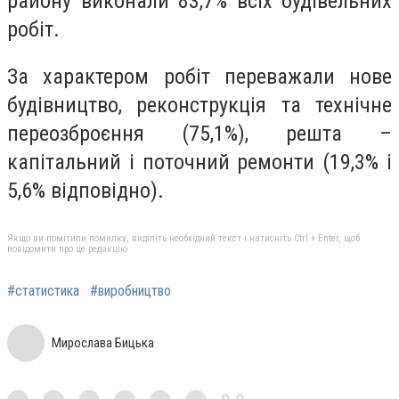
району виконали 83,7% всіх будівельних
робіт.
За характером робіт переважали нове
будівництво, реконструкція та технічне
переозброєння (75,1%), решта –
капітальний і поточний ремонти (19,3% і
5,6% відповідно).
Якщо ви помітили помилку, виділіть необхідний текст і натисніть Ctrl + Enter, щоб
повідомити про це редакцію
#статистика
#виробництво
Мирослава Бицька