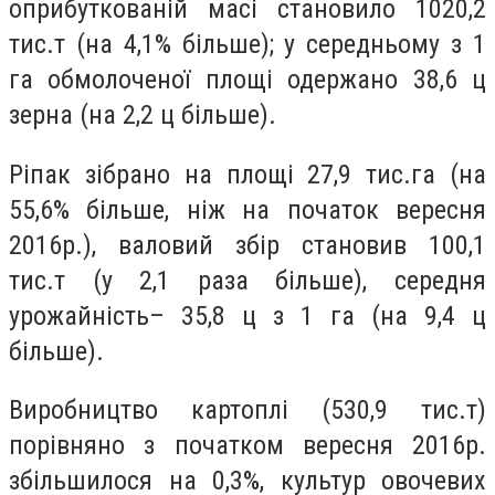
оприбуткованій масі становило 1020,2
тис.т (на 4,1% більше); у середньому з 1
га обмолоченої площі одержано 38,6 ц
зерна (на 2,2 ц більше).
Ріпак зібрано на площі 27,9 тис.га (на
55,6% більше, ніж на початок вересня
2016р.), валовий збір становив 100,1
тис.т (у 2,1 раза більше), середня
урожайність– 35,8 ц з 1 га (на 9,4 ц
більше).
Виробництво картоплі (530,9 тис.т)
порівняно з початком вересня 2016р.
збільшилося на 0,3%, культур овочевих