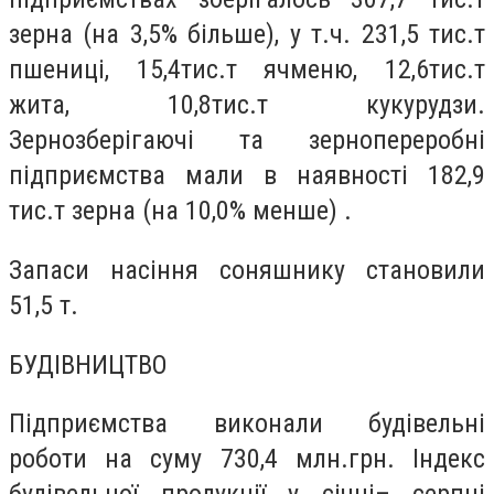
зерна (на 3,5% більше), у т.ч. 231,5 тис.т
пшениці, 15,4тис.т ячменю, 12,6тис.т
жита, 10,8тис.т кукурудзи.
Зернозберігаючі та зернопереробні
підприємства мали в наявності 182,9
тис.т зерна (на 10,0% менше) .
Запаси насіння соняшнику становили
51,5 т.
БУДІВНИЦТВО
Підприємства виконали будівельні
роботи на суму 730,4 млн.грн. Індекс