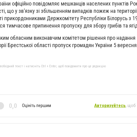
аїни офіційно повідомляє мешканців населених пунктів Ро
ті, що у зв’язку зі збільшенням випадків пожеж на територі
ті прикордонниками Держкомітету Республіки Білорусь з 1
ся тимчасове припинення пропуску для збору грибів та ягі
ьким обласним виконавчим комітетом рішення про надання 
орії Брестської області пропуск громадян України 5 вересня
бхідний текст і натисніть Ctrl + Enter, щоб повідомити про це редакцію
0,0
Оцініть першим
Авторизуйтесь
, щоб