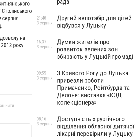
рада
китнянського
ї Столінського
Другий велотабір для дітей
9 серпня
21:48
3 серпня
відбувся у Луцьку
д.
дозволу на
Думки жителів про
16:37
 2012 року
3 серпня
розвиток зелених зон
збирають у Луцькій громаді
З Кривого Рогу до Луцька
09:55
3 серпня
привезли роботи
Примаченко, Ройтбурда та
Делоне: виставка «КОД
колекціонера»
 оцінити
Доступність хірургічного
08:16
3 серпня
відділення обласної дитячої
лікарні перевірили у Луцьку