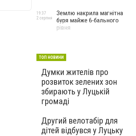
Землю накрила магнітна
19:37
2 серпня
буря майже 6-бального
рівня
ТОП НОВИНИ
Думки жителів про
розвиток зелених зон
збирають у Луцькій
громаді
Другий велотабір для
дітей відбувся у Луцьку