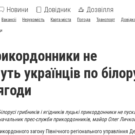
Новини
Довідник
Дозвілля
Вакансії
Нерухомість
Карта міста
Погода
Транспорт
Довідк
ди
рикордонники не
ть українців по білор
ягоди
ілорусі грибників і ягідників луцькі прикордонники не пус
 начальник прес-служби прикордонників, майор Олег Личк
икордонного загону Північного регіонального управління Д