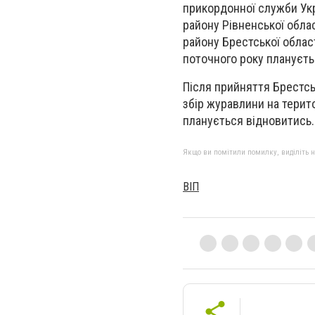
прикордонної служби Укр
району Рівненської облас
району Брестської облас
поточного року плануєть
Після прийняття Брестс
збір журавлини на терит
планується відновитись.
Якщо ви помітили помилку, виділіть нео
ВІП