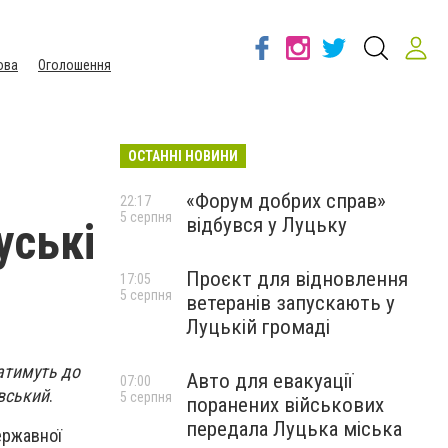
ова
Оголошення
ОСТАННІ НОВИНИ
«Форум добрих справ»
22:17
5 серпня
відбувся у Луцьку
уські
Проєкт для відновлення
17:05
5 серпня
ветеранів запускають у
Луцькій громаді
катимуть до
Авто для евакуації
07:00
овський
.
5 серпня
поранених військових
передала Луцька міська
ержавної