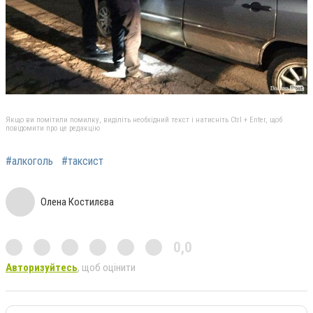
Якщо ви помітили помилку, виділіть необхідний текст і натисніть Ctrl + Enter, щоб
повідомити про це редакцію
#алкоголь
#таксист
Олена Костилєва
0,0
Авторизуйтесь
, щоб оцінити