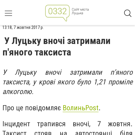
13:18, 7 жовтня 2017 р.
У Луцьку вночі затримали
п'яного таксиста
У Луцьку вночі затримали п’яного
таксиста, у крові якого було 1,21 проміле
алкоголю.
Про це повідомляє
ВолиньPost
.
Інцидент трапився вночі, 7 жовтня.
Таксист стояв на автостоянці біля