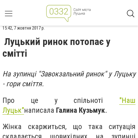
15:42, 7 жовтня 2017 р.
Луцький ринок потопає у
смітті
На зупинці "Завокзальний ринок" у Луцьку
- гори сміття.
Про це у спільноті
"Наш
Луцьк"
написала
Галина Кузьмук
‎.
Жінка скаржиться, що така ситуація
складається щовихідних на зупинці