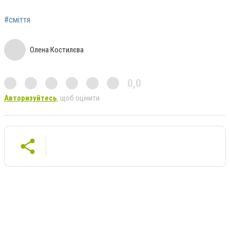
#сміття
Олена Костилєва
0,0
Авторизуйтесь
, щоб оцінити