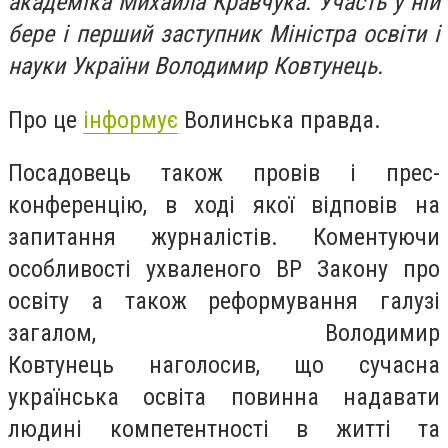
академіка Михайла Кравчука. Участь у ній
бере і перший заступник Міністра освіти і
науки України Володимир Ковтунець.
Про це
інформує
Волинська правда.
Посадовець також провів і прес-
конференцію, в ході якої відповів на
запитання журналістів. Коментуючи
особливості ухваленого ВР Закону про
освіту а також реформування галузі
загалом,
Володимир
Ковтунець
наголосив, що сучасна
українська освіта повинна надавати
людині компетентності в житті та