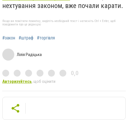
нехтування законом, вже почали карати.
Якщо ви помітили помилку, виділіть необхідний текст і натисніть Ctrl + Enter, щоб
повідомити про це редакцію
#закон
#штраф
#торгівля
Лілія Радіцька
0,0
Авторизуйтесь
, щоб оцінити