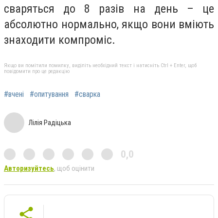
сваряться до 8 разів на день – це
абсолютно нормально, якщо вони вміють
знаходити компроміс.
Якщо ви помітили помилку, виділіть необхідний текст і натисніть Ctrl + Enter, щоб
повідомити про це редакцію
#вчені
#опитування
#сварка
Лілія Радіцька
0,0
Авторизуйтесь
, щоб оцінити