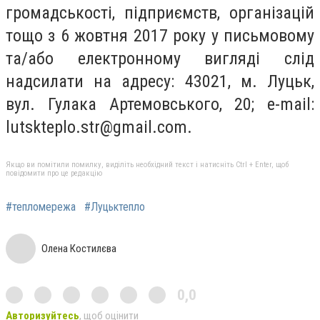
громадськості, підприємств, організацій
тощо з 6 жовтня 2017 року у письмовому
та/або електронному вигляді слід
надсилати на адресу: 43021, м. Луцьк,
вул. Гулака Артемовського, 20; e-mail:
lutskteplo.str@gmail.com
.
Якщо ви помітили помилку, виділіть необхідний текст і натисніть Ctrl + Enter, щоб
повідомити про це редакцію
#тепломережа
#Луцьктепло
Олена Костилєва
0,0
Авторизуйтесь
, щоб оцінити