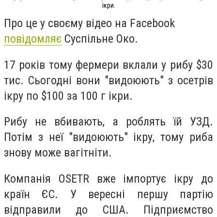
ікри.
Про це у своєму відео на Facebook
повідомляє
Суспільне Око.
17 років тому фермери вклали у рибу $30
тис. Сьогодні вони "видоюють" з осетрів
ікру по $100 за 100 г ікри.
Рибу не вбивають, а роблять їй УЗД.
Потім з неї "видоюють" ікру, тому риба
знову може вагітніти.
Компанія OSETR вже імпортує ікру до
країн ЄС. У вересні першу партію
відправили до США. Підприємство