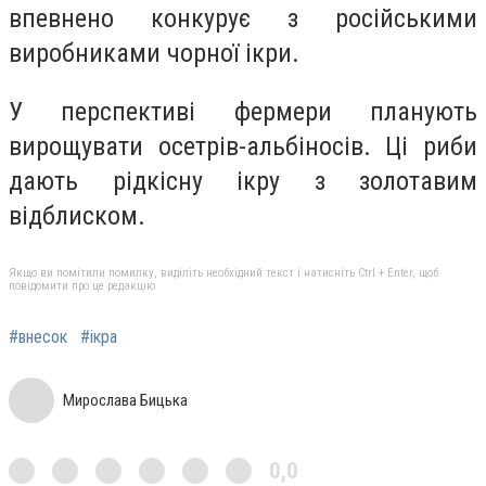
впевнено конкурує з російськими
виробниками чорної ікри.
У перспективі фермери планують
вирощувати осетрів-альбіносів. Ці риби
дають рідкісну ікру з золотавим
відблиском.
Якщо ви помітили помилку, виділіть необхідний текст і натисніть Ctrl + Enter, щоб
повідомити про це редакцію
#внесок
#ікра
Мирослава Бицька
0,0