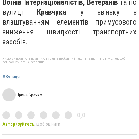
Воїнів Інтернаціоналістів, Ветеранів
та по
вулиці
Кравчука
у зв’язку з
влаштуванням елементів примусового
зниження швидкості транспортних
засобів.
Якщо ви помітили помилку, виділіть необхідний текст і натисніть Ctrl + Enter, щоб
повідомити про це редакцію
#Вулиця
Ірина Бречко
0,0
Авторизуйтесь
, щоб оцінити