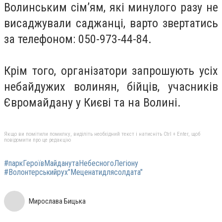
Волинським сім’ям, які минулого разу не
висаджували саджанці, варто звертатись
за телефоном: 050-973-44-84.
Крім того, організатори запрошують усіх
небайдужих волинян, бійців, учасників
Євромайдану у Києві та на Волині.
Якщо ви помітили помилку, виділіть необхідний текст і натисніть Ctrl + Enter, щоб
повідомити про це редакцію
#паркГероївМайданутаНебесногоЛегіону
#Волонтерськийрух"Мeцeнaтидлясoлдaтa"
Мирослава Бицька