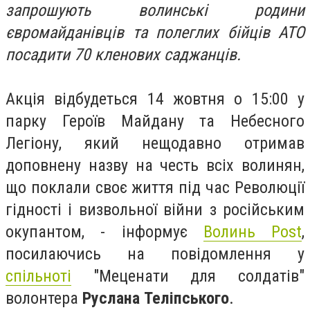
запрошують волинські родини
євромайданівців та полеглих бійців АТО
посадити 70 кленових саджанців.
Акція відбудеться 14 жовтня о 15:00 у
парку Героїв Майдану та Небесного
Легіону, який нещодавно отримав
доповнену назву на честь всіх волинян,
що поклали своє життя під час Революції
гідності і визвольної війни з російським
окупантом, - інформує
Волинь Post
,
посилаючись на повідомлення у
спільноті
"Меценати для солдатів"
волонтера
Руслана Теліпського
.