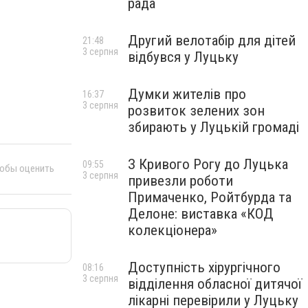
рада
Другий велотабір для дітей
21:48
3 серпня
відбувся у Луцьку
Думки жителів про
16:37
3 серпня
розвиток зелених зон
збирають у Луцькій громаді
З Кривого Рогу до Луцька
09:55
тобы оценить
3 серпня
привезли роботи
Примаченко, Ройтбурда та
Делоне: виставка «КОД
колекціонера»
Доступність хірургічного
08:16
3 серпня
відділення обласної дитячої
лікарні перевірили у Луцьку