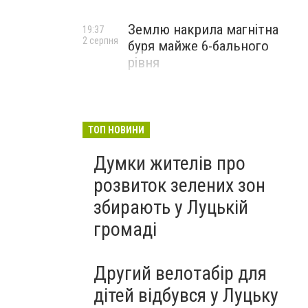
Землю накрила магнітна
19:37
2 серпня
буря майже 6-бального
рівня
ТОП НОВИНИ
Думки жителів про
розвиток зелених зон
збирають у Луцькій
громаді
Другий велотабір для
дітей відбувся у Луцьку