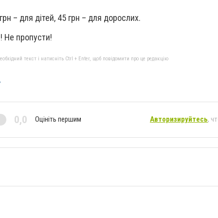
грн – для дітей, 45 грн – для дорослих.
!! Не пропусти!
бхідний текст і натисніть Ctrl + Enter, щоб повідомити про це редакцію
»
0,0
Оцініть першим
Авторизируйтесь
, ч