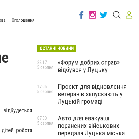
ова
Оголошення
ОСТАННІ НОВИНИ
не
«Форум добрих справ»
22:17
5 серпня
відбувся у Луцьку
Проєкт для відновлення
17:05
5 серпня
ветеранів запускають у
Луцькій громаді
» відбудеться
Авто для евакуації
07:00
5 серпня
поранених військових
 дітей робота
передала Луцька міська