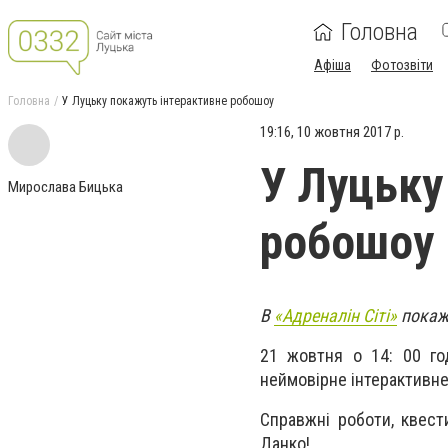
Головна
Афіша
Фотозвіти
Головна
У Луцьку покажуть інтерактивне робошоу
19:16, 10 жовтня 2017 р.
У Луцьку
Мирослава Бицька
робошоу
В
«Адреналін Сіті»
покаж
21 жовтня о 14: 00 год
неймовірне інтерактивн
Справжні роботи, квест
Данко!