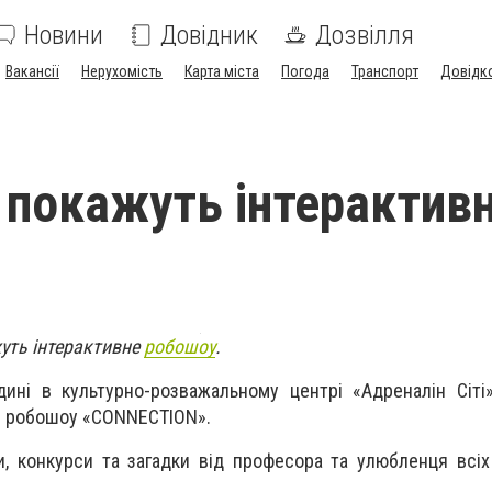
Новини
Довідник
Дозвілля
Вакансії
Нерухомість
Карта міста
Погода
Транспорт
Довідк
 покажуть інтерактив
уть інтерактивне
робошоу
.
ині в культурно-розважальному центрі «Адреналін Сіті
е робошоу «CONNECTION».
и, конкурси та загадки від професора та улюбленця всіх