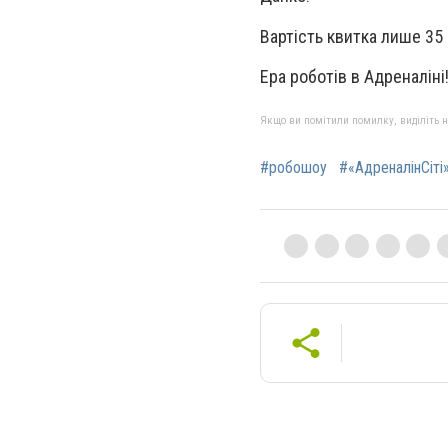
Вартість квитка лише 35 
Ера роботів в Адреналіні
Якщо ви помітили помилку, виділіть нео
#робошоу
#«АдреналінСіті