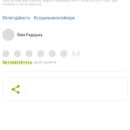
Якщо ви помітили помилку, виділіть необхідний текст і натисніть Ctrl + Enter, щоб
повідомити про це редакцію
#благодійність
#соціальніконтейнери
Лілія Радіцька
0,0
Авторизуйтесь
, щоб оцінити