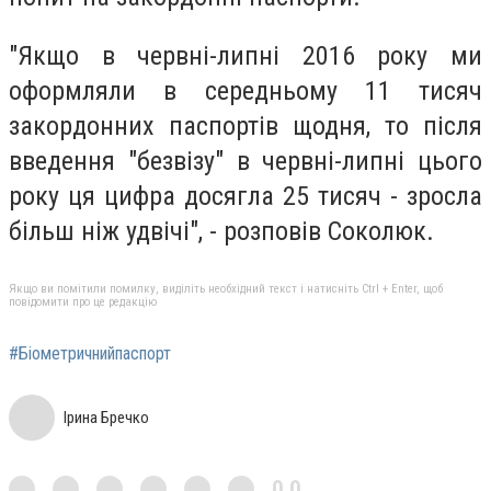
"Якщо в червні-липні 2016 року ми
оформляли в середньому 11 тисяч
закордонних паспортів щодня, то після
введення "безвізу" в червні-липні цього
року ця цифра досягла 25 тисяч - зросла
більш ніж удвічі", - розповів Соколюк.
Якщо ви помітили помилку, виділіть необхідний текст і натисніть Ctrl + Enter, щоб
повідомити про це редакцію
#Біометричнийпаспорт
Ірина Бречко
0,0