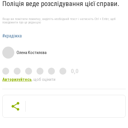
Поліція веде розслідування цієї справи.
Якщо ви помітили помилку, виділіть необхідний текст і натисніть Ctrl + Enter, щоб
повідомити про це редакцію
#крадіжка
Олена Костилєва
0,0
Авторизуйтесь
, щоб оцінити