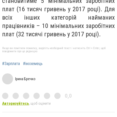
становитиме 5 мінімальних заробітних
плат (16 тисяч гривень у 2017 році). Для
всіх інших категорій найманих
працівників – 10 мінімальних заробітних
плат (32 тисячі гривень у 2017 році).
Якщо ви помітили помилку, виділіть необхідний текст і натисніть Ctrl + Enter, щоб
повідомити про це редакцію
#Зарплата
#іноземець
Ірина Бречко
0,0
Авторизуйтесь
, щоб оцінити