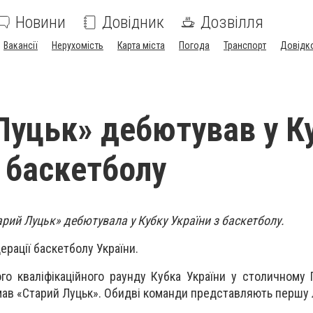
Новини
Довідник
Дозвілля
Вакансії
Нерухомість
Карта міста
Погода
Транспорт
Довідк
Луцьк» дебютував у К
з баскетболу
рий Луцьк» дебютувала у Кубку України з баскетболу.
ерації баскетболу України.
о кваліфікаційного раунду Кубка України у столичному 
ав «Старий Луцьк». Обидві команди представляють першу л