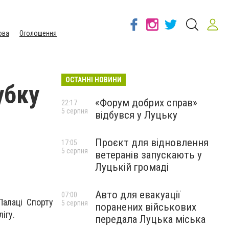
ова
Оголошення
ОСТАННІ НОВИНИ
убку
«Форум добрих справ»
22:17
5 серпня
відбувся у Луцьку
Проєкт для відновлення
17:05
5 серпня
ветеранів запускають у
Луцькій громаді
Авто для евакуації
07:00
Палаці Спорту
5 серпня
поранених військових
ігу.
передала Луцька міська