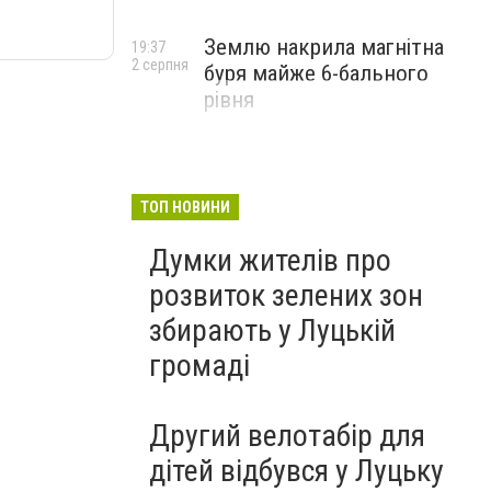
Землю накрила магнітна
19:37
2 серпня
буря майже 6-бального
рівня
ТОП НОВИНИ
Думки жителів про
розвиток зелених зон
збирають у Луцькій
громаді
Другий велотабір для
дітей відбувся у Луцьку