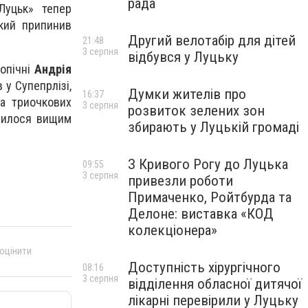
рада
Луцьк» тепер
який припинив
Другий велотабір для дітей
21:48
3 серпня
відбувся у Луцьку
опічні
Андрія
 у Супепрлізі,
Думки жителів про
16:37
ва триочкових
3 серпня
розвиток зелених зон
явилося вищим
збирають у Луцькій громаді
З Кривого Рогу до Луцька
09:55
3 серпня
привезли роботи
Примаченко, Ройтбурда та
Делоне: виставка «КОД
колекціонера»
 оцінити
Доступність хірургічного
08:16
3 серпня
відділення обласної дитячої
лікарні перевірили у Луцьку