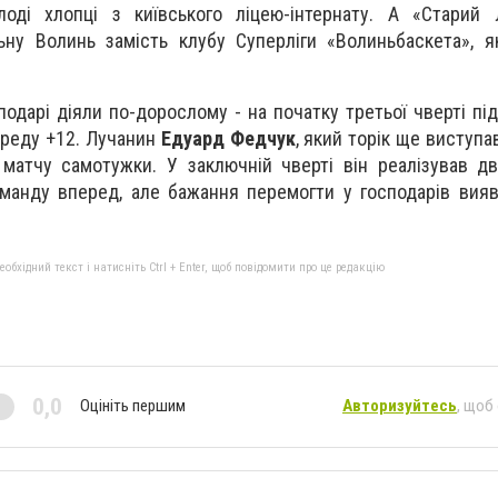
оді хлопці з київського ліцею-інтернату. А «Старий 
ьну Волинь замість клубу Суперліги «Волиньбаскета», 
подарі діяли по-дорослому - на початку третьої чверті під
реду +12. Лучанин
Едуард Федчук
, який торік ще виступав
матчу самотужки. У заключній чверті він реалізував д
оманду вперед, але бажання перемогти у господарів ви
бхідний текст і натисніть Ctrl + Enter, щоб повідомити про це редакцію
0,0
Оцініть першим
Авторизуйтесь
, щоб