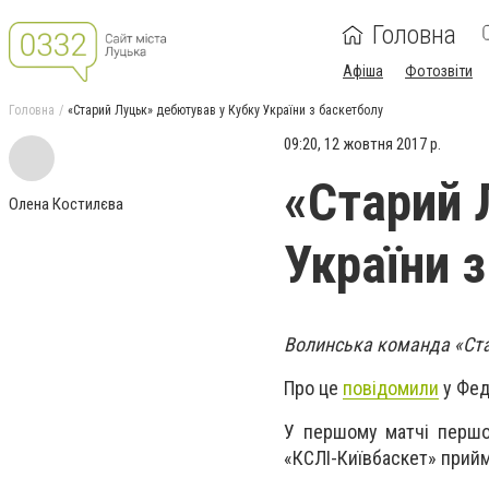
Головна
Афіша
Фотозвіти
Головна
«Старий Луцьк» дебютував у Кубку України з баскетболу
09:20, 12 жовтня 2017 р.
«Старий 
Олена Костилєва
України 
Волинська команда «Ста
Про це
повідомили
у Фед
У першому матчі першог
«КСЛІ-Київбаскет» прийм