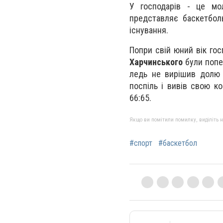
У господарів - це мол
представляє баскетбол
існування.
Попри свій юний вік гос
Харчинського
були попе
ледь не вирішив долю 
поспіль і вивів свою к
66:65.
Якщо ви помітили помилку, виділіть нео
#спорт
#баскетбол