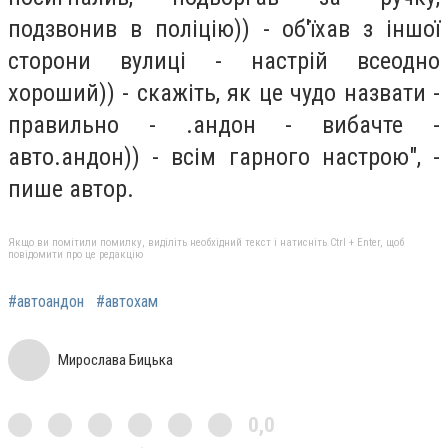
подзвонив в поліцію)) - об'їхав з іншої
сторони вулиці - настрій всеодно
хороший)) - скажіть, як це чудо назвати -
правильно - .андон - вибачте -
авто.андон)) - всім гарного настрою", -
пише автор.
Якщо ви помітили помилку, виділіть необхідний текст і натисніть Ctrl + Enter, щоб
повідомити про це редакцію
#автоандон
#автохам
Мирослава Бицька
0,0