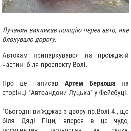
Лучанин викликав поліцію через авто, яке
блокувало дорогу.
Автохам припаркувався на проїжджій
частині біля проспекту Волі.
Про це написав
Артем Беркоша
на
сторінці "Автоандони Луцька" у Фейсбуці.
"Сьогодні виїжджав з двору пр.Волі 4., що
біля Дяді Піци, вперся в це чудо,
посигналив, подьоргав за ручку,