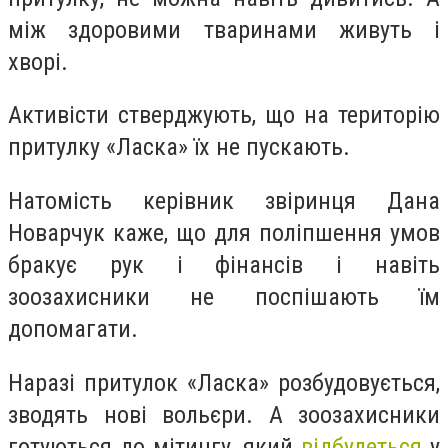
між здоровими тваринами живуть і
хворі.
Активісти стверджують, що на територію
притулку «Ласка» їх не пускають.
Натомість керівник звіринця Дана
Новарчук каже, що для поліпшення умов
бракує рук і фінансів і навіть
зоозахисники не поспішають їм
допомагати.
Наразі притулок «Ласка» розбудовується,
зводять нові вольєри. А зоозахисники
готуються до мітингу, який
відбудеться
у