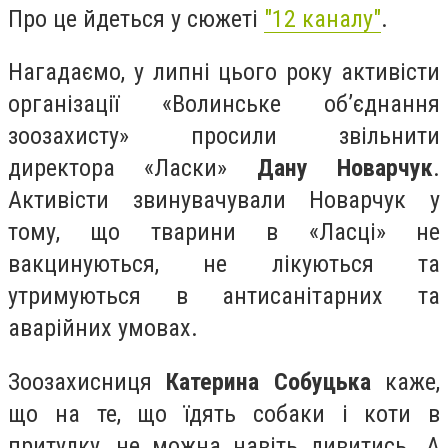
Про це йдеться у сюжеті
"12 каналу"
.
Нагадаємо, у липні цього року активісти
організації «Волинське об’єднання
зоозахисту»
просили звільнити
директора
«Ласки»
Дану Новарчук
.
Активісти звинувачували Новарчук у
тому, що тварини в «Ласці» не
вакцинуються, не лікуються та
утримуються в антисанітарних та
аварійних умовах.
Зоозахисниця
Катерина Собуцька
каже,
що на те, що їдять собаки і коти в
притулку, не можна навіть дивитись. А