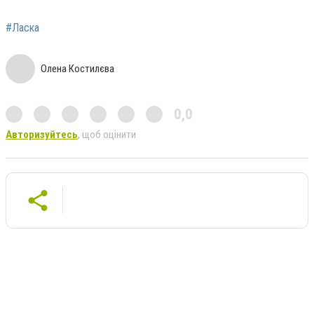
#Ласка
Олена Костилєва
0,0
Авторизуйтесь
, щоб оцінити