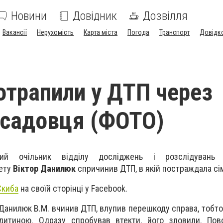
Новини
Довідник
Дозвілля
Вакансії
Нерухомість
Карта міста
Погода
Транспорт
Довідк
отрапили у ДТП через
осадовця (ФОТО)
й очільник відділу досліджень і розслідувань Р
тету
Віктор Данилюк
спричинив ДТП, в якій постраждала сім
Скиба
на своїй сторінці у Facebook.
н Данилюк В.М. вчинив ДТП, влупив перешкоду справа, тобто
дитиною. Одразу спробував втекти, його зловили. Пов