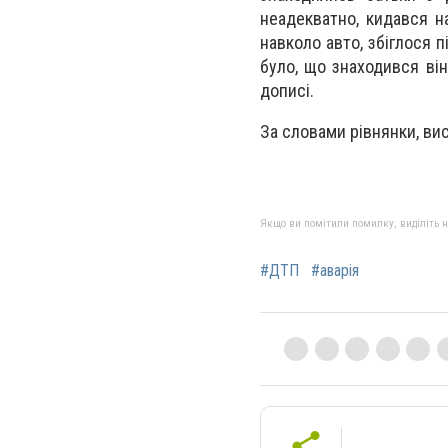
неадекватно, кидався на
навколо авто, збіглося п
було, що знаходився він
дописі.
За словами рівнянки, ви
Якщо ви помітили помилку, виділіть нео
#ДТП
#аварія