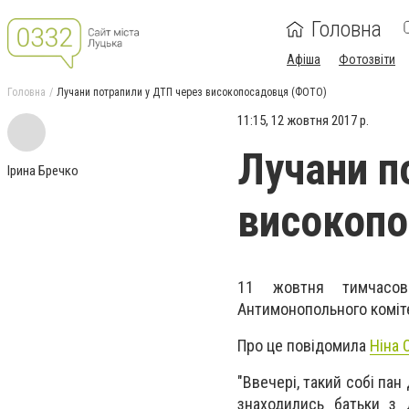
Головна
Афіша
Фотозвіти
Головна
Лучани потрапили у ДТП через високопосадовця (ФОТО)
11:15, 12 жовтня 2017 р.
Лучани п
Ірина Бречко
високоп
11 жовтня тимчасови
Антимонопольного комі
Про це повідомила
Ніна 
"Ввечері, такий собі па
знаходились батьки з 