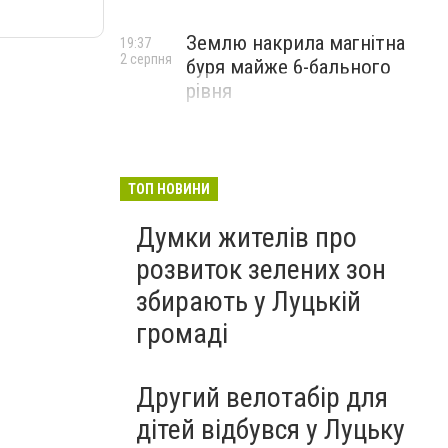
Землю накрила магнітна
19:37
2 серпня
буря майже 6-бального
рівня
ТОП НОВИНИ
Думки жителів про
розвиток зелених зон
збирають у Луцькій
громаді
Другий велотабір для
дітей відбувся у Луцьку