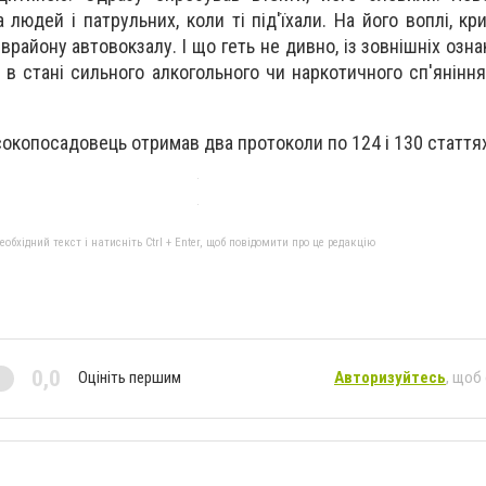
 людей і патрульних, коли ті під'їхали. На його воплі, кр
іврайону автовокзалу. І що геть не дивно, із зовнішніх озн
 в стані сильного алкогольного чи наркотичного сп'яніння
сокопосадовець отримав два протоколи по 124 і 130 стаття
бхідний текст і натисніть Ctrl + Enter, щоб повідомити про це редакцію
0,0
Оцініть першим
Авторизуйтесь
, щоб