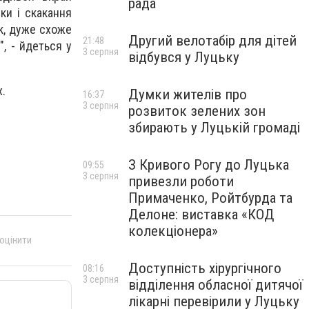
рада
ики і скакання
ак, дуже схоже
Другий велотабір для дітей
21:48
", - йдеться у
3 серпня
відбувся у Луцьку
х.
Думки жителів про
16:37
3 серпня
розвиток зелених зон
збирають у Луцькій громаді
З Кривого Рогу до Луцька
09:55
3 серпня
привезли роботи
Примаченко, Ройтбурда та
Делоне: виставка «КОД
колекціонера»
 оцінити
Доступність хірургічного
08:16
3 серпня
відділення обласної дитячої
лікарні перевірили у Луцьку