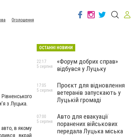
ова
Оголошення
ОСТАННІ НОВИНИ
«Форум добрих справ»
22:17
5 серпня
відбувся у Луцьку
Проєкт для відновлення
17:05
5 серпня
ветеранів запускають у
івненського
Луцькій громаді
'я з Луцька.
Авто для евакуації
07:00
5 серпня
поранених військових
 авто, в якому
передала Луцька міська
одився вкрай