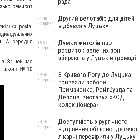
рада
изько семисот
Другий велотабір для дітей
21:48
3 серпня
відбувся у Луцьку
ілька років.
дивідуальних
я. А середня
Думки жителів про
16:37
3 серпня
розвиток зелених зон
збирають у Луцькій громаді
в. За цей час
 у школі №10
З Кривого Рогу до Луцька
09:55
3 серпня
привезли роботи
Примаченко, Ройтбурда та
Делоне: виставка «КОД
колекціонера»
Доступність хірургічного
08:16
3 серпня
відділення обласної дитячої
лікарні перевірили у Луцьку