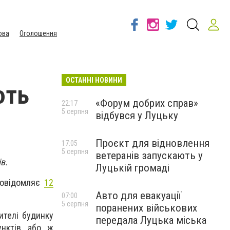
ова
Оголошення
ОСТАННІ НОВИНИ
ють
«Форум добрих справ»
22:17
5 серпня
відбувся у Луцьку
Проєкт для відновлення
17:05
5 серпня
ветеранів запускають у
в.
Луцькій громаді
 повідомляє
12
Авто для евакуації
07:00
5 серпня
поранених військових
ителі будинку
передала Луцька міська
унктів або ж