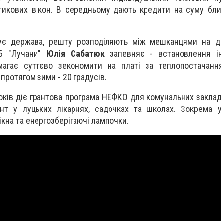
тикових вікон. В середньому дають кредити на суму бл
ує держава, решту розподіляють між мешканцями на дек
ББ "Лучани"
Юлія Сабатюк
запевняє - встановлення ін
магає суттєво зекономити на платі за теплопостачанн
протягом зими - 20 градусів.
оків діє грантова програма НЕФКО для комунальних закладі
нт у луцьких лікарнях, садочках та школах. Зокрема
ікна та енергозберігаючі лампочки.