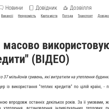
Новини
Довідник
Дозвілля
Вакансії
Нерухомість
Карта міста
Погода
Транспорт
Довідк
 масово використову
едити" (ВІДЕО)
 37 мільйонів гривень, які витратили на утеплення будинкі
ер із використання "теплих кредитів" по цілій країні, -
ною впродовж останніх декількох років. За її умовами, ж
 утеплення, встановлення індивідуальних теплових п