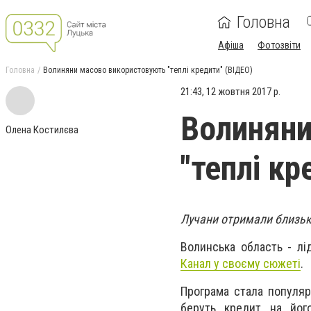
Головна
Афіша
Фотозвіти
Головна
Волиняни масово використовують "теплі кредити" (ВІДЕО)
21:43, 12 жовтня 2017 р.
Волиняни
Олена Костилєва
"теплі кр
Лучани отримали близько
Волинська область - лід
Канал у своєму сюжеті
.
Програма стала популяр
беруть кредит на його