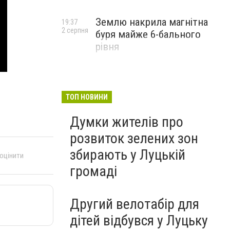
Землю накрила магнітна
19:37
2 серпня
буря майже 6-бального
рівня
ТОП НОВИНИ
Думки жителів про
розвиток зелених зон
збирають у Луцькій
 оцінити
громаді
Другий велотабір для
дітей відбувся у Луцьку