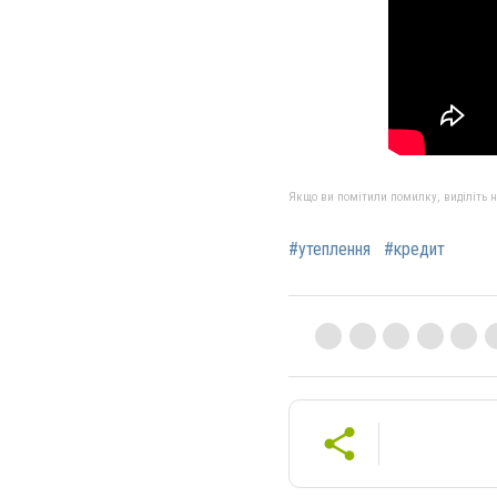
Якщо ви помітили помилку, виділіть нео
#утеплення
#кредит