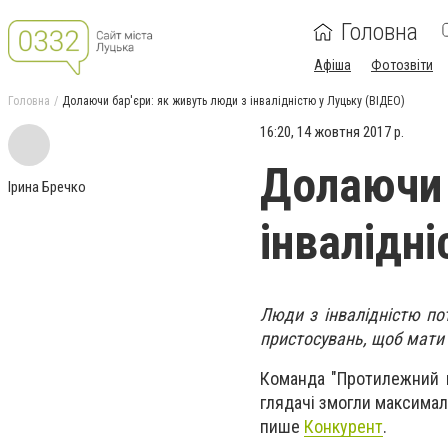
Головна
Афіша
Фотозвіти
Головна
Долаючи бар'єри: як живуть люди з інвалідністю у Луцьку (ВІДЕО)
16:20, 14 жовтня 2017 р.
Долаючи 
Ірина Бречко
інвалідн
Люди з інвалідністю по
пристосувань, щоб мати 
Команда "Протилежний п
глядачі змогли максимал
пише
Конкурент
.