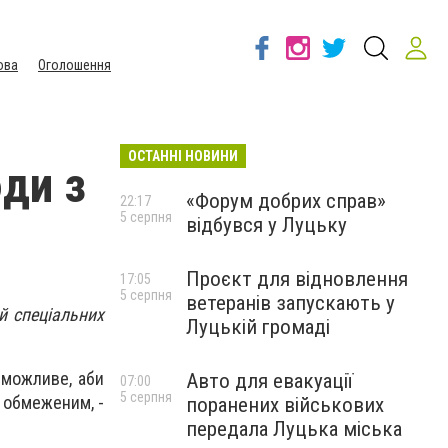
ова
Оголошення
ОСТАННІ НОВИНИ
ди з
«Форум добрих справ»
22:17
5 серпня
відбувся у Луцьку
Проєкт для відновлення
17:05
5 серпня
ветеранів запускають у
й спеціальних
Луцькій громаді
 можливе, аби
Авто для евакуації
07:00
5 серпня
ь обмеженим, -
поранених військових
передала Луцька міська