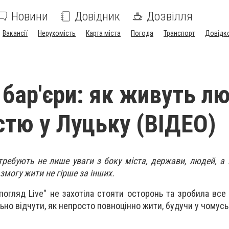
Новини
Довідник
Дозвілля
Вакансії
Нерухомість
Карта міста
Погода
Транспорт
Довідк
бар'єри: як живуть лю
істю у Луцьку (ВІДЕО)
требують не лише уваги з боку міста, держави, людей, а 
змогу жити не гірше за інших.
огляд Live" не захотіла стояти осторонь та зробила все
ьно відчути, як непросто повноцінно жити, будучи у чомус