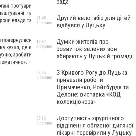
рада
огані тротуари
лаштуванні та
Другий велотабір для дітей
21:48
орони влади та
3 серпня
відбувся у Луцьку
 я повернулася
Думки жителів про
16:37
а кухня, де є
3 серпня
розвиток зелених зон
кухню, зробити
збирають у Луцькій громаді
лематично», –
З Кривого Рогу до Луцька
09:55
3 серпня
привезли роботи
Примаченко, Ройтбурда та
Делоне: виставка «КОД
колекціонера»
Доступність хірургічного
08:16
3 серпня
відділення обласної дитячої
лікарні перевірили у Луцьку