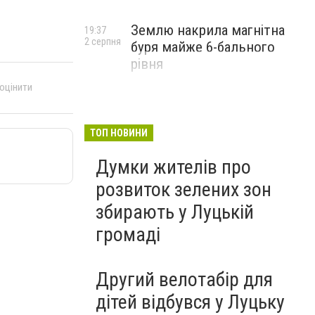
Землю накрила магнітна
19:37
2 серпня
буря майже 6-бального
рівня
 оцінити
ТОП НОВИНИ
Думки жителів про
розвиток зелених зон
збирають у Луцькій
громаді
Другий велотабір для
дітей відбувся у Луцьку