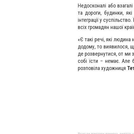
Недосконалі або взагалі
та дороги, будинки, як
інтеграції у суспільство
всіх громадян нашої краї
«Є такі речі, які людина 
додому, то виявилося, щ
де розвернутися, от ми з
собі їсти – немає. Але 
розповіла художниця
Те
Якщо ви помітили помилку, виділіть нео