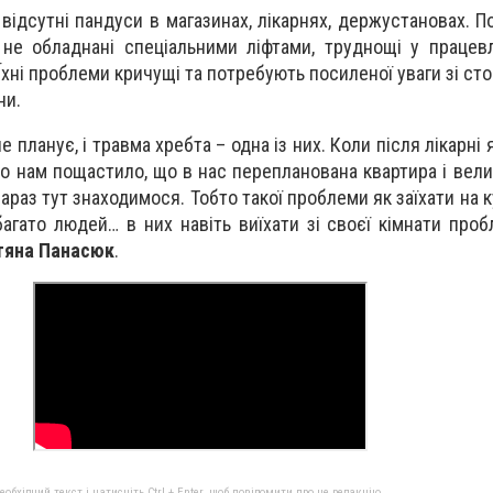
 відсутні пандуси в магазинах, лікарнях, держустановах. П
і не обладнані спеціальними ліфтами, труднощі у працев
. Їхні проблеми кричущі та потребують посиленої уваги зі ст
ни.
не планує, і травма хребта – одна із них. Коли після лікарні
о нам пощастило, що в нас перепланована квартира і велик
араз тут знаходимося. Тобто такої проблеми як заїхати на 
багато людей… в них навіть виїхати зі своєї кімнати проб
тяна Панасюк
.
бхідний текст і натисніть Ctrl + Enter, щоб повідомити про це редакцію