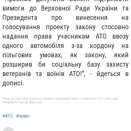
вимоги до Верховної Ради України та
Президента про винесення на
голосування проекту закону стосовно
надання права учасникам АТО ввозу
одного автомобіля з-за кордону на
пільгових умовах, як закону, який
розширив би соціальну базу захисту
ветеранів та воїнів АТО!", - йдеться в
дописі.
Якщо ви помітили помилку, виділіть необхідний текст і натисніть Ctrl + Enter, щоб
повідомити про це редакцію
#АТО
#право