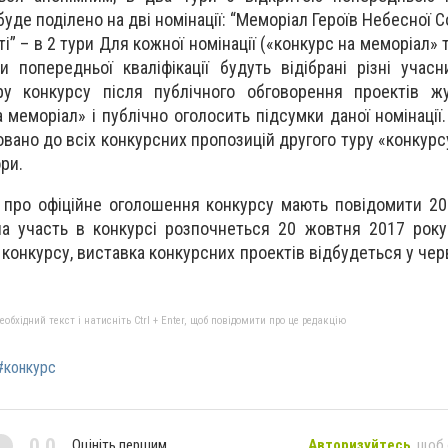
уде поділено на дві номінації: “Меморіал Героїв Небесної Сот
і” – в 2 тури Для кожної номінації («конкурс на меморіал» 
и попередньої кваліфікації будуть відібрані різні учасн
ру конкурсу після публічного обговорення проектів жу
меморіал» і публічно оголосить підсумки даної номінації.
вано до всіх конкурсних пропозицій другого туру «конкурсу
ри.
 про офіційне оголошення конкурсу мають повідомити 2
на участь в конкурсі розпочнеться 20 жовтня 2017 рок
 конкурсу, виставка конкурсних проектів відбудеться у чер
бхідний текст і натисніть Ctrl + Enter, щоб повідомити про це редакцію
#конкурс
0,0
Оцініть першим
Авторизуйтесь
, щоб