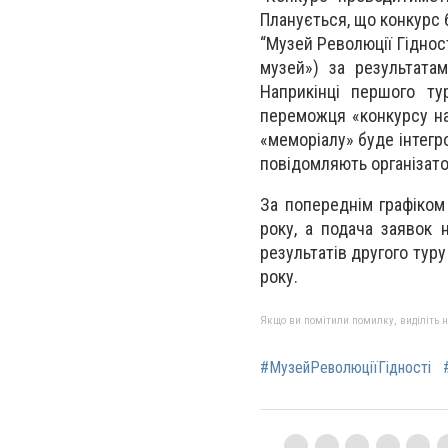
Планується, що конкурс б
“Музей Революції Гідност
музей») за результатам
Наприкінці першого ту
переможця «конкурсу на 
«меморіалу» буде інтегро
повідомляють організато
За попереднім графіком
року, а подача заявок 
результатів другого туру
року.
Якщо ви помітили помилку, виділіть нео
#МузейРеволюціїГідності