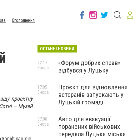
ова
Оголошення
ОСТАННІ НОВИНИ
й
«Форум добрих справ»
22:17
Вчора
відбувся у Луцьку
Проєкт для відновлення
17:05
Вчора
ветеранів запускають у
ращу проектну
Луцькій громаді
Сотні – Музей
Авто для евакуації
07:00
Вчора
поранених військових
передала Луцька міська
аліфікацією.