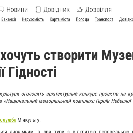
Новини
Довідник
Дозвілля
Вакансії
Нерухомість
Карта міста
Погода
Транспорт
Довідк
і хочуть створити Музе
ї Гідності
льтури оголосить архітектурний конкурс проектів на к
а «Національний меморіальний комплекс Героїв Небесної 
-служба
Мінкульту.
ься анонімним, в два тури з відкритою попередньою кв