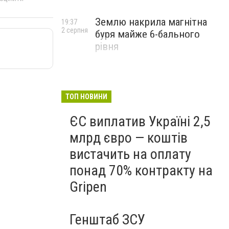
Землю накрила магнітна
19:37
2 серпня
буря майже 6-бального
рівня
ТОП НОВИНИ
ЄС виплатив Україні 2,5
млрд євро — коштів
вистачить на оплату
понад 70% контракту на
Gripen
Генштаб ЗСУ