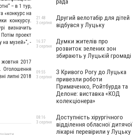
рада
ні” – в 1 тур,
та «конкурс на
Другий велотабір для дітей
21:48
ики конкурсу.
3 серпня
відбувся у Луцьку
рі визначить
 Потім проект
Думки жителів про
16:37
 на музей»", -
3 серпня
розвиток зелених зон
збирають у Луцькій громаді
0 жовтня 2017
у. Оголошення
З Кривого Рогу до Луцька
09:55
вні липні 2018
3 серпня
привезли роботи
Примаченко, Ройтбурда та
Делоне: виставка «КОД
колекціонера»
Доступність хірургічного
08:16
3 серпня
відділення обласної дитячої
лікарні перевірили у Луцьку
 оцінити