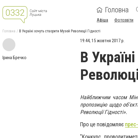
Головна
Афіша
Фотозвіти
Головна
В Україні хочуть створити Музей Революції Гідності
19:44, 15 жовтня 2017 р.
В Україн
Ірина Бречко
Революці
Найближчим часом Мінку
пропозицію щодо об'єкт
Революції Гідності».
Про це повідомляє
прес
"Конкурс проводитимет