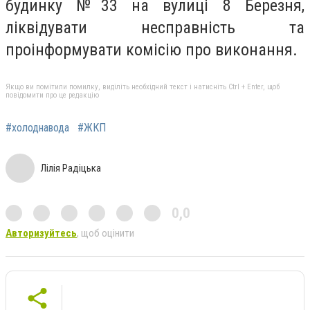
будинку №33 на вулиці 8 Березня,
ліквідувати несправність та
проінформувати комісію про виконання.
Якщо ви помітили помилку, виділіть необхідний текст і натисніть Ctrl + Enter, щоб
повідомити про це редакцію
#холоднавода
#ЖКП
Лілія Радіцька
0,0
Авторизуйтесь
, щоб оцінити