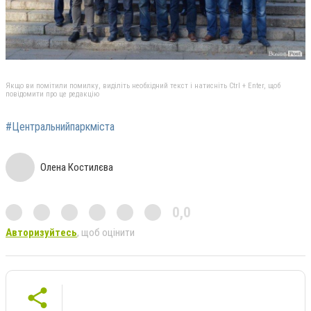
Якщо ви помітили помилку, виділіть необхідний текст і натисніть Ctrl + Enter, щоб
повідомити про це редакцію
#Центральнийпаркміста
Олена Костилєва
0,0
Авторизуйтесь
, щоб оцінити