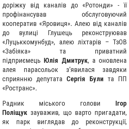
доріжку від каналів до «Ротонди» - її
профінансував обслуговуючий
кооператив «Яровиця». Алею від каналів
до вулиці Глушець реконструював
«Луцьккомунбуд», алею ліхтарів – ТзОВ
«Забіяка» та приватний
підприємець
Юлія Дмитрук
, а оновлена
алея парасольок з’явилася завдяки
сприянню депутата
Сергія Були
та ПП
«Ространс».
Радник міського голови
Ігор
Поліщук
зауважив, що варто пригадати,
як парк виглядав до реконструкції,