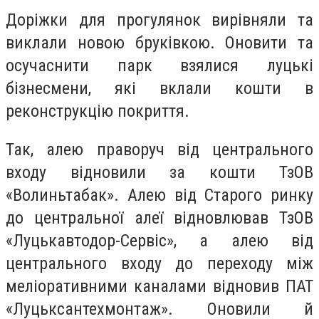
Доріжки для прогулянок вирівняли та
виклали новою бруківкою. Оновити та
осучаснити парк взялися луцькі
бізнесмени, які вклали кошти в
реконструкцію покриття.
Так, алею праворуч від центрального
входу відновили за кошти ТзОВ
«Волиньтабак». Алею від Старого ринку
до центральної алеї відновлював ТзОВ
«Луцькавтодор-Сервіс», а алею від
центрального входу до переходу між
меліоративними каналами відновив ПАТ
«Луцьксантехмонтаж». Оновили й