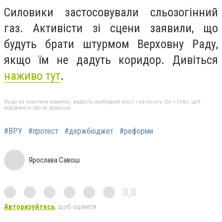
Силовики застосовували сльозогінний
газ.
А
ктивісти зі сцени заявили, що
будуть брати штурмом Верховну Раду
,
якщо їм не дадуть коридор. Дивіться
наживо тут
.
Якщо ви помітили помилку, виділіть необхідний текст і натисніть Ctrl + Enter, щоб
повідомити про це редакцію
#ВРУ
#протест
#держбюджет
#реформи
Ярослава Савош
0,0
Авторизуйтесь
, щоб оцінити