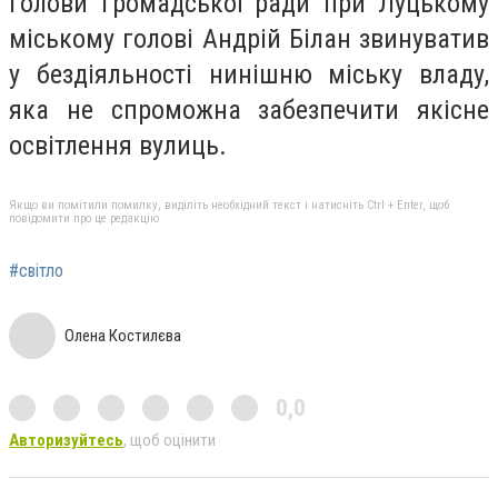
голови громадської ради при Луцькому
міському голові Андрій Білан звинуватив
у бездіяльності нинішню міську владу,
яка не спроможна забезпечити якісне
освітлення вулиць.
Якщо ви помітили помилку, виділіть необхідний текст і натисніть Ctrl + Enter, щоб
повідомити про це редакцію
#світло
Олена Костилєва
0,0
Авторизуйтесь
, щоб оцінити