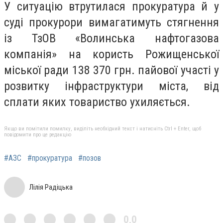
У ситуацію втрутилася прокуратура й у
суді прокурори вимагатимуть стягнення
із ТзОВ «Волинська нафтогазова
компанія» на користь Рожищенської
міської ради 138 370 грн. пайової участі у
розвитку інфраструктури міста, від
сплати яких товариство ухиляється.
Якщо ви помітили помилку, виділіть необхідний текст і натисніть Ctrl + Enter, щоб
повідомити про це редакцію
#АЗС
#прокуратура
#позов
Лілія Радіцька
0,0