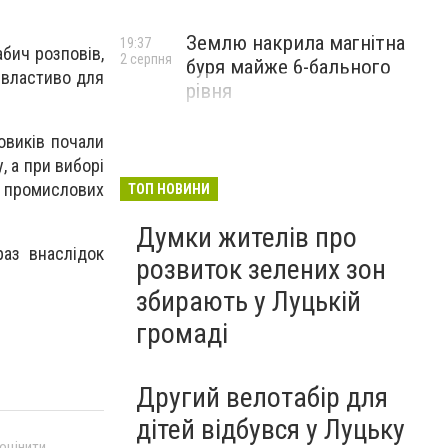
Землю накрила магнітна
19:37
абич розповів,
2 серпня
буря майже 6-бального
 властиво для
рівня
овиків почали
, а при виборі
ю промислових
ТОП НОВИНИ
Думки жителів про
раз внаслідок
розвиток зелених зон
збирають у Луцькій
громаді
Другий велотабір для
дітей відбувся у Луцьку
 оцінити