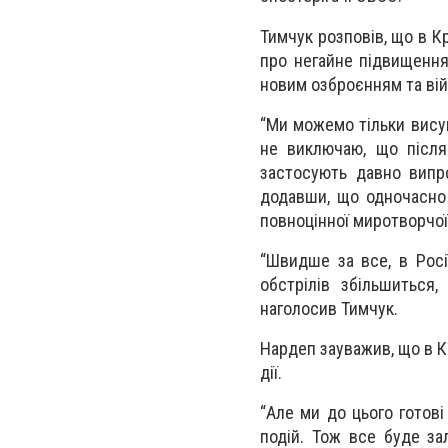
Тимчук розповів, що в 
про негайне підвищення
новим озброєнням та вій
“Ми можемо тільки висув
не виключаю, що після
застосують давно випро
додавши, що одночасно 
повноцінної миротворчої 
“Швидше за все, в Росії
обстрілів збільшиться
наголосив Тимчук.
Нардеп зауважив, що в К
дії.
“Але ми до цього готов
подій. Тож все буде за