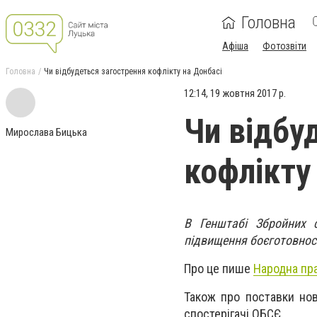
Головна
Афіша
Фотозвіти
Головна
Чи відбудеться загострення кофлікту на Донбасі
12:14, 19 жовтня 2017 р.
Чи відбу
Мирослава Бицька
кофлікту
В Генштабі Збройних 
підвищення боєготовност
Про це пише
Народна пр
Також про поставки ново
спостерігачі ОБСЄ.