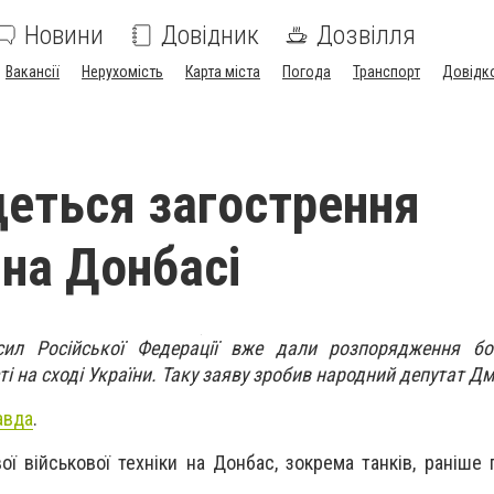
Новини
Довідник
Дозвілля
Вакансії
Нерухомість
Карта міста
Погода
Транспорт
Довідк
деться загострення
 на Донбасі
сил Російської Федерації вже дали розпорядження б
і на сході України. Таку заяву зробив народний депутат Д
авда
.
ї військової техніки на Донбас, зокрема танків, раніше 