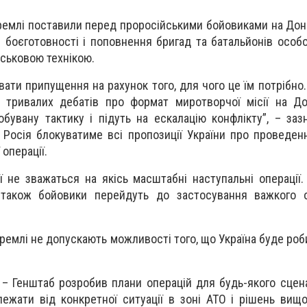
Кремлі поставили перед проросійськими бойовиками на Дон
 боєготовності і поповнення бригад та батальйонів особ
ськовою технікою.
ати припущення на рахунок того, для чого це їм потрібно.
 тривалих дебатів про формат миротворчої місії на До
бувану тактику і підуть на ескалацію конфлікту”, – заз
Росія блокуватиме всі пропозиції України про проведен
операції.
 не зважаться на якісь масштабні наступальні операції. 
, також бойовики перейдуть до застосування важкого о
ремлі не допускають можливості того, що Україна буде роб
і – Генштаб розробив плани операцій для будь-якого сцен
лежати від конкретної ситуації в зоні АТО і рішень вищо