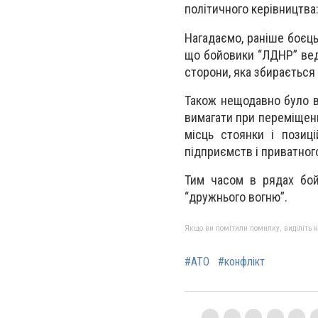
політичного керівництва: 
Нагадаємо, раніше боєць
що бойовики “ЛДНР” вед
сторони, яка збирається 
Також нещодавно було в
вимагати при переміщенн
місць стоянки і позиц
підприємств і приватног
Тим часом в рядах бойо
“дружнього вогню”.
Якщо ви помітили помилку, виділіть нео
#АТО
#конфлікт