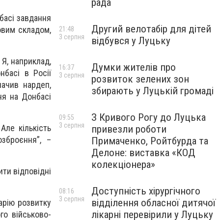
рада
басі завдання
Другий велотабір для дітей
овим складом,
21:48
3 серпня
відбувся у Луцьку
 Я, наприклад,
Думки жителів про
16:37
нбасі в Росії
3 серпня
розвиток зелених зон
начив нардеп,
збирають у Луцькій громаді
ня на Донбасі
З Кривого Рогу до Луцька
09:55
3 серпня
Але кількість
привезли роботи
зброєння”, –
Примаченко, Ройтбурда та
Делоне: виставка «КОД
колекціонера»
ити відповідні
Доступність хірургічного
08:16
3 серпня
відділення обласної дитячої
арію розвитку
лікарні перевірили у Луцьку
го військово-