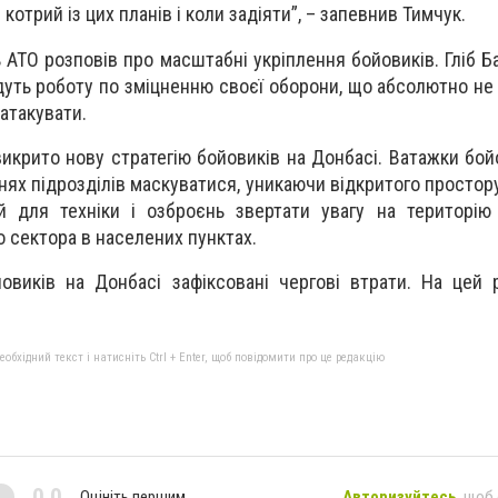
котрий із цих планів і коли задіяти”, – запевнив Тимчук.
 АТО розповів про масштабні укріплення бойовиків. Гліб Б
уть роботу по зміцненню своєї оборони, що абсолютно не
атакувати.
икрито нову стратегію бойовиків на Донбасі. Ватажки бой
ях підрозділів маскуватися, уникаючи відкритого простору
ій для техніки і озброєнь звертати увагу на територі
о сектора в населених пунктах.
виків на Донбасі зафіксовані чергові втрати. На цей 
бхідний текст і натисніть Ctrl + Enter, щоб повідомити про це редакцію
0,0
Оцініть першим
Авторизуйтесь
, щоб