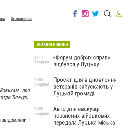
ова
Оголошення
ОСТАННІ НОВИНИ
«Форум добрих справ»
22:17
5 серпня
відбувся у Луцьку
Проєкт для відновлення
17:05
5 серпня
ветеранів запускають у
ойовикам про
Луцькій громаді
митро Тимчук.
Авто для евакуації
07:00
5 серпня
поранених військових
повідомляли і
передала Луцька міська