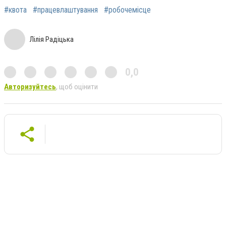
#квота
#працевлаштування
#робочемісце
Лілія Радіцька
0,0
Авторизуйтесь
, щоб оцінити