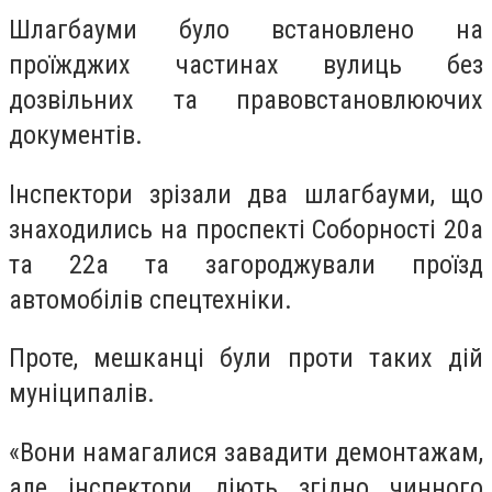
Шлагбауми було встановлено на
проїжджих частинах вулиць без
дозвільних та правовстановлюючих
документів.
Інспектори зрізали два шлагбауми, що
знаходились на проспекті Соборності 20а
та 22а та загороджували проїзд
автомобілів спецтехніки.
Проте, мешканці були проти таких дій
муніципалів.
«Вони намагалися завадити демонтажам,
але інспектори діють згідно чинного