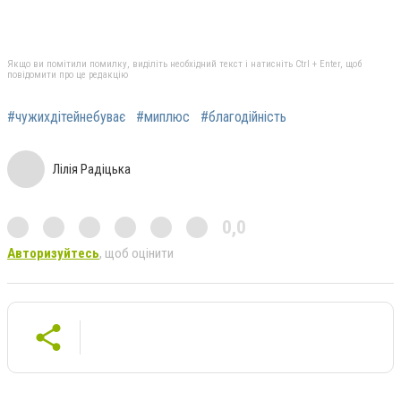
Якщо ви помітили помилку, виділіть необхідний текст і натисніть Ctrl + Enter, щоб
повідомити про це редакцію
#чужихдітейнебуває
#миплюс
#благодійність
Лілія Радіцька
0,0
Авторизуйтесь
, щоб оцінити