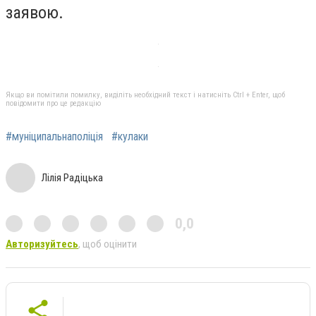
заявою.
Якщо ви помітили помилку, виділіть необхідний текст і натисніть Ctrl + Enter, щоб
повідомити про це редакцію
#муніципальнаполіція
#кулаки
Лілія Радіцька
0,0
Авторизуйтесь
, щоб оцінити