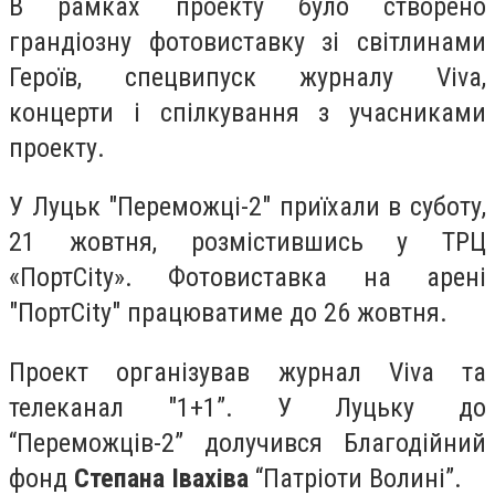
В рамках проекту було створено
грандіозну фотовиставку зі світлинами
Героїв, спецвипуск журналу Viva,
концерти і спілкування з учасниками
проекту.
У Луцьк "Переможці-2" приїхали в суботу,
21 жовтня, розмістившись у ТРЦ
«ПортCity». Фотовиставка на арені
"ПортCity" працюватиме до 26 жовтня.
Проект організував журнал Viva та
телеканал "1+1”. У Луцьку до
“Переможців-2” долучився Благодійний
фонд
Степана Івахіва
“Патріоти Волині”.