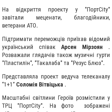
На відкриття проекту у "ПортCity"
завітали меценати, благодійники,
ветерани АТО.
Підтримати переможців приїхав відомий
український співак
Арсен Мірзоян
.
Розважали глядачів також музичні гурти
"Пластилін", "Такалаба" та "Резус Блюз".
Представляла проект ведуча телеканалу
“1+1”
Соломія Вітвіцька
.
Масштабні світлини Героїв розмістили у
ТРЦ "ПортCity". На фото зображені