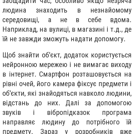
заощадити час, особливо якщо незряча
людина
знаходить
в незнайом
ому
середовищі
, а не в себе вдома.
Наприклад, на вулиці, в магазині і т.д., де
їй
не завжди зможуть надати допомогу.
Щоб знайти об'єкт, додаток користується
нейронною мережею і не вимагає виходу
в інтернет. Смартфон розташовується на
рівні очей, його камера фіксує предмети і
об'єкти
, які знайодяться навколо людини
,
відстань до них. Далі за допомогою
звуків і віброп
ідказок
програма
направляє людину до потрібного
їй
предмету. Зараз у розробників вже