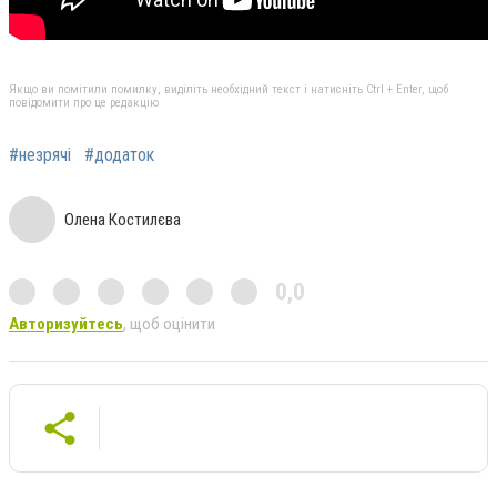
Якщо ви помітили помилку, виділіть необхідний текст і натисніть Ctrl + Enter, щоб
повідомити про це редакцію
#незрячі
#додаток
Олена Костилєва
0,0
Авторизуйтесь
, щоб оцінити