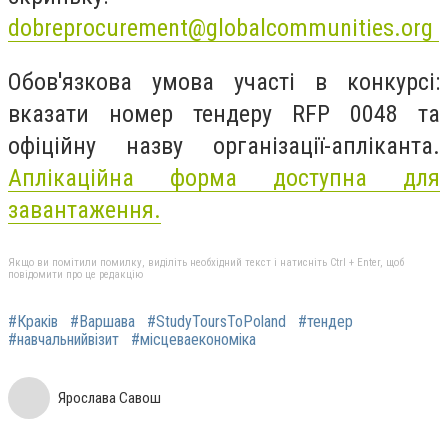
dobreprocurement@globalcommunities.org
Обов'язкова умова участі в конкурсі:
вказати номер тендеру RFР 0048 та
офіційну назву організації-апліканта.
Аплікаційна форма доступна для
завантаження.
Якщо ви помітили помилку, виділіть необхідний текст і натисніть Ctrl + Enter, щоб
повідомити про це редакцію
#Краків
#Варшава
#StudyToursToPoland
#тендер
#навчальнийвізит
#місцеваекономіка
Ярослава Савош