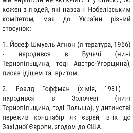
кожен з людей, які названі Нобелівським
комітетом, має до України різний
стосунок:
1. Йосеф Шмуель Агнон (література, 1966)
- народився в Бучачі (нині
Тернопільщина, тоді Австро-Угорщина),
писав ідішем та івритом.
2. Роалд Гоффман (хімія, 1981) -
народився в Золочеві (нині
Тернопільщина, тоді Польща), у дитинстві
пережив концтабір як єврей, втік до
Західної Європи, згодом до США.