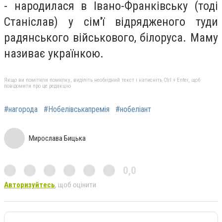
- народилася в Івано-Франківську (тоді
Станіслав) у сім'ї відрядженого туди
радянського військового, білоруса. Маму
називає українкою.
Якщо ви помітили помилку, виділіть необхідний текст і натисніть Ctrl + Enter, щоб
повідомити про це редакцію
#нагорода
#Нобелівськапремія
#нобеліант
Мирослава Бицька
0,0
Авторизуйтесь
, щоб оцінити