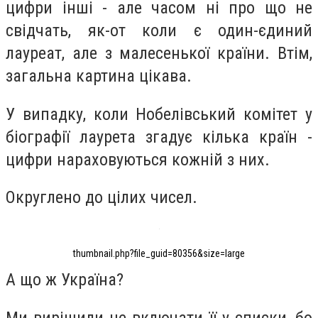
цифри інші - але часом ні про що не
свідчать, як-от коли є один-єдиний
лауреат, але з малесенької країни. Втім,
загальна картина цікава.
У випадку, коли Нобелівський комітет у
біографії лаурета згадує кілька країн -
цифри нараховуються кожній з них.
Округлено до цілих чисел.
thumbnail.php?file_guid=80356&size=large
А що ж Україна?
Ми вирішили не включати її у списки, бо