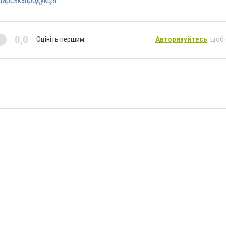
дарськапродукція
0,0
Оцініть першим
Авторизуйтесь
, щоб