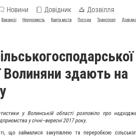
Новини
Довідник
Дозвілля
Вакансії
Нерухомість
Карта міста
Погода
Транспорт
Довідк
сільськогосподарської
ї Волиняни здають на
у
атистики у Волинській області розповіло про надходже
ідприємства у січні–вересні 2017 року.
ті, що займалися закупівлею та переробкою сільськог