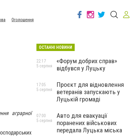
ова
Оголошення
ОСТАННІ НОВИНИ
«Форум добрих справ»
22:17
5 серпня
відбувся у Луцьку
Проєкт для відновлення
17:05
5 серпня
ветеранів запускають у
Луцькій громаді
ння аграрної
Авто для евакуації
07:00
5 серпня
поранених військових
передала Луцька міська
осподарських