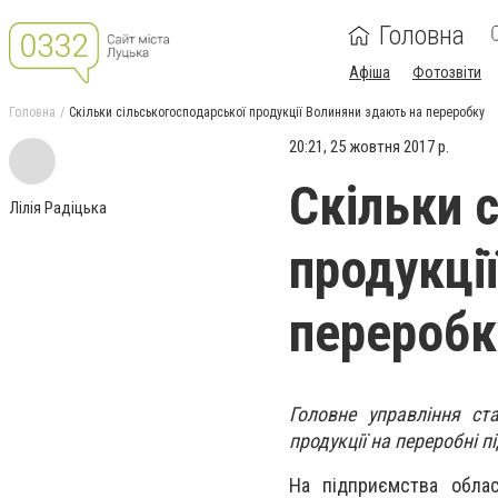
Головна
Афіша
Фотозвіти
Головна
Скільки сільськогосподарської продукції Волиняни здають на переробку
20:21, 25 жовтня 2017 р.
Скільки 
Лілія Радіцька
продукці
переробк
Головне управління ст
продукції на переробні п
На підприємства облас