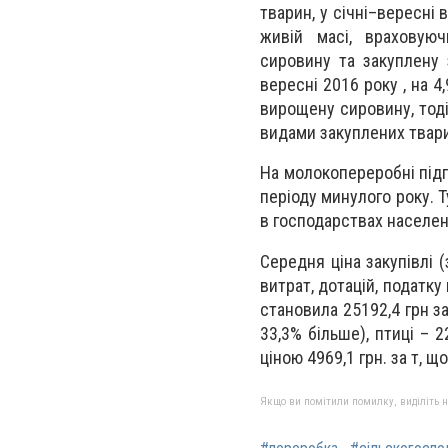
тварин, у січні–вересні 
живій масі, враховуюч
сировину та закуплену 
вересні 2016 року , на 
вирощену сировину, тоді 
видами закуплених тварин
На молокопереробні підп
періоду минулого року. 
в господарствах населен
Середня ціна закупівлі 
витрат, дотацій, податку
становила 25192,4 грн за
33,3% більше), птиці – 
ціною 4969,1 грн. за т, щ
Якщо ви помітили помилку, виділіть нео