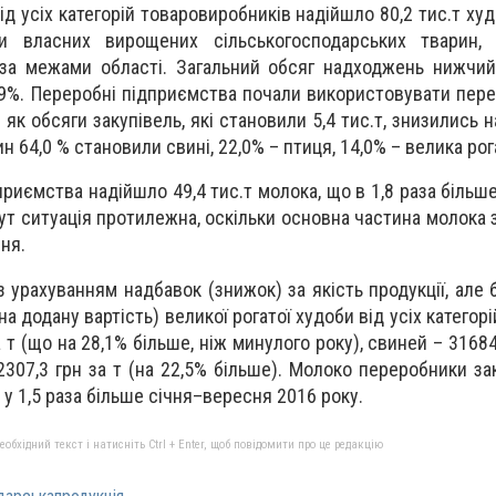
від усіх категорій товаровиробників надійшло 80,2 тис.т худ
и власних вирощених сільськогосподарських тварин, 
за межами області. Загальний обсяг надходжень нижчий,
4,9%. Переробні підприємства почали використовувати пер
як обсяги закупівель, які становили 5,4 тис.т, знизились 
 64,0 % становили свині, 22,0% – птиця, 14,0% – велика рог
риємства надійшло 49,4 тис.т молока, що в 1,8 раза більш
Тут ситуація протилежна, оскільки основна частина молока
ня.
(з урахуванням надбавок (знижок) за якість продукції, але
 на додану вартість) великої рогатої худоби від усіх категор
 т (що на 28,1% більше, ніж минулого року), свиней – 31684,
22307,3 грн за т (на 22,5% більше). Молоко переробники з
о у 1,5 раза більше січня–вересня 2016 року.
бхідний текст і натисніть Ctrl + Enter, щоб повідомити про це редакцію