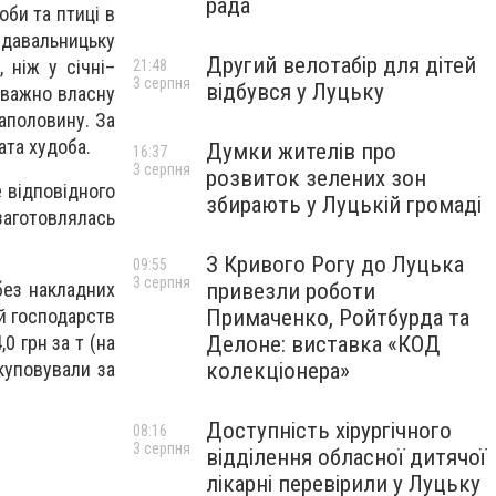
рада
оби та птиці в
давальницьку
Другий велотабір для дітей
 ніж у січні–
21:48
3 серпня
відбувся у Луцьку
еважно власну
наполовину. За
ата худоба.
Думки жителів про
16:37
3 серпня
розвиток зелених зон
е відповідного
збирають у Луцькій громаді
 заготовлялась
З Кривого Рогу до Луцька
09:55
3 серпня
 без накладних
привезли роботи
ій господарств
Примаченко, Ройтбурда та
0 грн за т (на
Делоне: виставка «КОД
акуповували за
колекціонера»
Доступність хірургічного
08:16
3 серпня
відділення обласної дитячої
лікарні перевірили у Луцьку