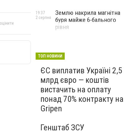
Землю накрила магнітна
19:37
2 серпня
буря майже 6-бального
 оцінити
рівня
ТОП НОВИНИ
ЄС виплатив Україні 2,5
млрд євро — коштів
вистачить на оплату
понад 70% контракту на
Gripen
Генштаб ЗСУ