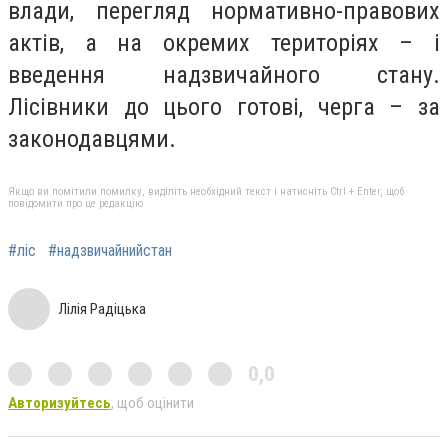
влади, перегляд нормативно-правових
актів, а на окремих територіях – і
введення надзвичайного стану.
Лісівники до цього готові, черга – за
законодавцями.
Якщо ви помітили помилку, виділіть необхідний текст і натисніть Ctrl + Enter, щоб
повідомити про це редакцію
#ліс
#надзвичайнийстан
Лілія Радіцька
0,0
Авторизуйтесь
, щоб оцінити