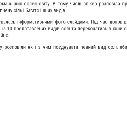
мачніших солей світу. В тому числі спікер розповіла про
пчену сіль і багато інших видів.
валась інформативними фото-слайдами. Під час доповіді
із 10 представлених видів солі та переконатись в їхній о
ійно.
 розповіли як і з чим поєднувати певний вид солі, аб