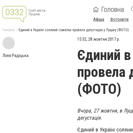
Головна
Афіша
Фотозвіти
Головна
Єдиний в Україні соляний сомельє провела дегустацію у Луцьку (ФОТО)
15:32, 28 жовтня 2017 р.
Єдиний в
Лілія Радіцька
провела 
(ФОТО)
Вчора, 27 жовтня, в Лу
дегустація.
Єдиний в Україні солян