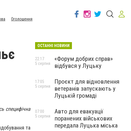
ова
Оголошення
ОСТАННІ НОВИНИ
льє
«Форум добрих справ»
22:17
5 серпня
відбувся у Луцьку
Проєкт для відновлення
17:05
5 серпня
ветеранів запускають у
Луцькій громаді
ась специфічна
Авто для евакуації
07:00
5 серпня
поранених військових
передала Луцька міська
идобування та