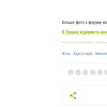
Більше фото з форуму м
В Луцьку відкриють шко
Якщо ви помітили помилку, виділіть нео
#сіль
#дегустація
#westr