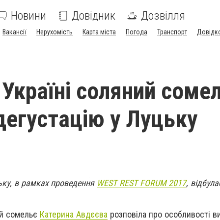
Новини
Довідник
Дозвілля
Вакансії
Нерухомість
Карта міста
Погода
Транспорт
Довідк
 Україні соляний соме
дегустацію у Луцьку
цьку, в рамках проведення
WEST REST FORUM 2017
, відбул
ий сомельє
Катерина Авдєєва
розповіла про особливості в