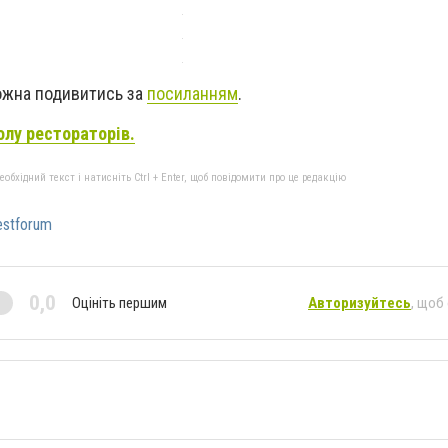
ожна подивитись за
посиланням
.
лу рестораторів.
бхідний текст і натисніть Ctrl + Enter, щоб повідомити про це редакцію
estforum
0,0
Оцініть першим
Авторизуйтесь
, щоб