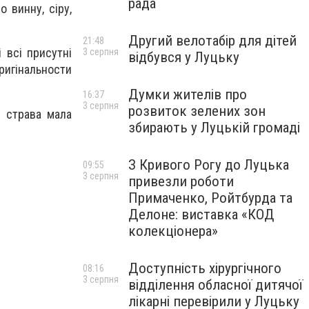
рада
 винну, сіру,
Другий велотабір для дітей
21:48
 всі присутні
3 серпня
відбувся у Луцьку
ригінальности
Думки жителів про
16:37
3 серпня
розвиток зелених зон
и страва мала
збирають у Луцькій громаді
З Кривого Рогу до Луцька
09:55
3 серпня
привезли роботи
Примаченко, Ройтбурда та
Делоне: виставка «КОД
колекціонера»
Доступність хірургічного
08:16
3 серпня
відділення обласної дитячої
лікарні перевірили у Луцьку