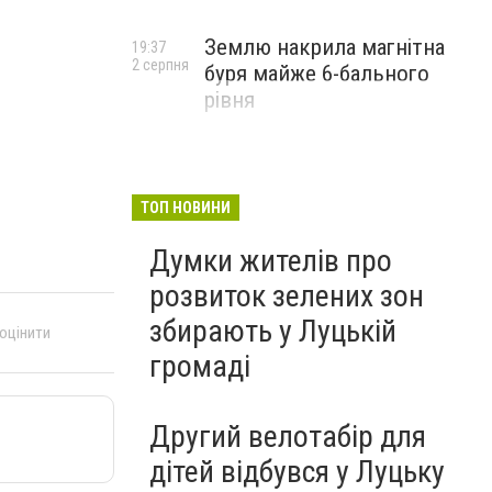
Землю накрила магнітна
19:37
2 серпня
буря майже 6-бального
рівня
ТОП НОВИНИ
Думки жителів про
розвиток зелених зон
збирають у Луцькій
 оцінити
громаді
Другий велотабір для
дітей відбувся у Луцьку