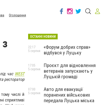
ова
Оголошення
ОСТАННІ НОВИНИ
 з
«Форум добрих справ»
22:17
5 серпня
відбувся у Луцьку
Проєкт для відновлення
17:05
5 серпня
ветеранів запускають у
 під час
WEST
Луцькій громаді
та ресторатор
Авто для евакуації
07:00
5 серпня
 тому числі й
поранених військових
ині сприятливі
передала Луцька міська