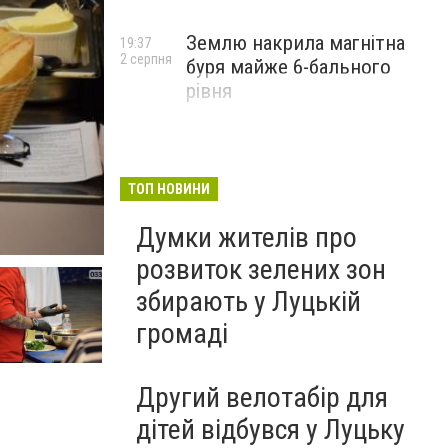
Землю накрила магнітна
19:37
2 серпня
буря майже 6-бального
рівня
ТОП НОВИНИ
Думки жителів про
розвиток зелених зон
збирають у Луцькій
громаді
Другий велотабір для
дітей відбувся у Луцьку