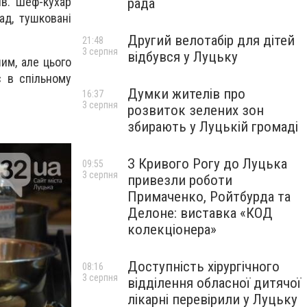
ів. Шеф-кухар
рада
ад, тушковані
Другий велотабір для дітей
21:48
3 серпня
відбувся у Луцьку
шим, але цього
є в спільному
Думки жителів про
16:37
3 серпня
розвиток зелених зон
збирають у Луцькій громаді
З Кривого Рогу до Луцька
09:55
3 серпня
привезли роботи
Примаченко, Ройтбурда та
Делоне: виставка «КОД
колекціонера»
Доступність хірургічного
08:16
3 серпня
відділення обласної дитячої
лікарні перевірили у Луцьку