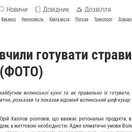
Новини
Довідник
Дозвілля
Вакансії
Нерухомість
Карта міста
Погода
Транспорт
Довідк
вчили готувати страви
 (ФОТО)
айбутнім волинської кухні та як правильно їх готувати,
втня, розказав та показав відомий волинський шеф-кухар 
Юрій Хазіпов розповів, що вважає регіональні продукти, в
ндом, а життєвою необхідністю. Адже кліматичні умови Вол