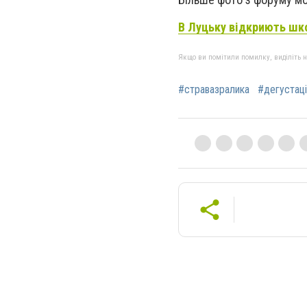
В Луцьку відкриють шко
Якщо ви помітили помилку, виділіть нео
#стравазралика
#дегустаці