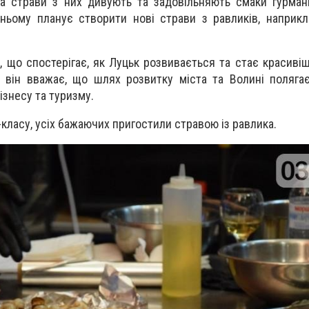
 а страви з них дивують та задовільняють смаки гурман
ньому планує створити нові страви з равликів, наприкл
в, що спостерігає, як Луцьк розвивається та стає красиві
 він вважає, що шлях розвитку міста та Волині поляга
ізнесу та туризму.
ласу, усіх бажаючих пригостили стравою із равлика.