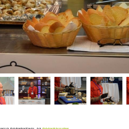
ожна подивитись за
посиланням
.