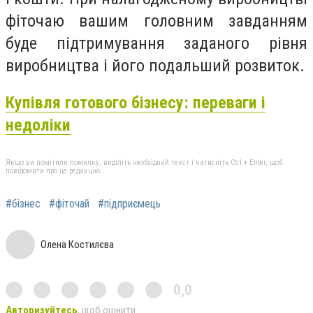
фіточаю вашим головним завданням
буде підтримування заданого рівня
виробництва і його подальший розвиток.
Купівля готового бізнесу: переваги і
недоліки
Якщо ви помітили помилку, виділіть необхідний текст і натисніть Ctrl + Enter, щоб
повідомити про це редакцію
#бізнес
#фіточай
#підприємець
Олена Костилєва
0,0
Авторизуйтесь
, щоб оцінити