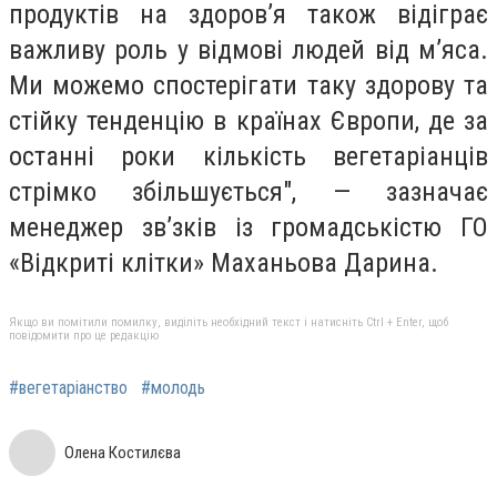
продуктів на здоров’я також відіграє
важливу роль у відмові людей від м’яса.
Ми можемо спостерігати таку здорову та
стійку тенденцію в країнах Європи, де за
останні роки кількість вегетаріанців
стрімко збільшується", — зазначає
менеджер зв’зків із громадськістю ГО
«Відкриті клітки» Маханьова Дарина.
Якщо ви помітили помилку, виділіть необхідний текст і натисніть Ctrl + Enter, щоб
повідомити про це редакцію
#вегетаріанство
#молодь
Олена Костилєва