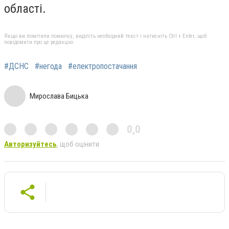
області.
Якщо ви помітили помилку, виділіть необхідний текст і натисніть Ctrl + Enter, щоб
повідомити про це редакцію
#ДСНС
#негода
#електропостачання
Мирослава Бицька
0,0
Авторизуйтесь
, щоб оцінити