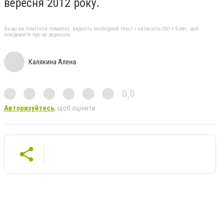
вересня 2012 року.
Якщо ви помітили помилку, виділіть необхідний текст і натисніть Ctrl + Enter, щоб
повідомити про це редакцію
Калякина Алена
0,0
Авторизуйтесь
, щоб оцінити