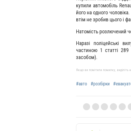
купили автомобіль Renau
його на одного чоловіка
втім не зробив цього і 
Натомість розлючений чо
Наразі поліцейські ви
частиною 1 статті 289 
засобом).
Якщо ви помітили помилку, виділіть нео
#авто
#розбірки
#евакуат