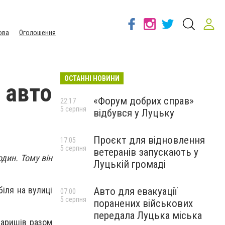
ова
Оголошення
ОСТАННІ НОВИНИ
 авто
«Форум добрих справ»
22:17
5 серпня
відбувся у Луцьку
Проєкт для відновлення
17:05
5 серпня
ветеранів запускають у
дин. Тому він
Луцькій громаді
біля на вулиці
Авто для евакуації
07:00
5 серпня
поранених військових
передала Луцька міська
аришів разом