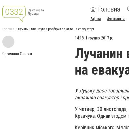
Головна
Афіша
Фотозвіти
Головна
Лучанин влаштував розбірки за авто на евакуаторі
14:18, 1 грудня 2017 р.
Лучанин 
Ярослава Савош
на еваку
У Луцьку двоє товаришів
винайняв евакуатор і пр
У четвер, 30 листопада,
Кравчука. Однак згодом 
Керівник міського відді