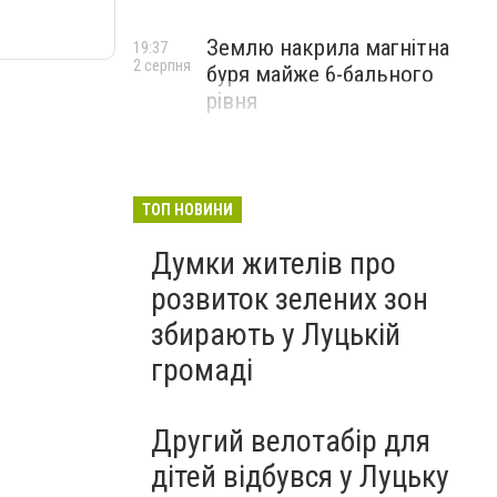
Землю накрила магнітна
19:37
2 серпня
буря майже 6-бального
рівня
ТОП НОВИНИ
Думки жителів про
розвиток зелених зон
збирають у Луцькій
громаді
Другий велотабір для
дітей відбувся у Луцьку