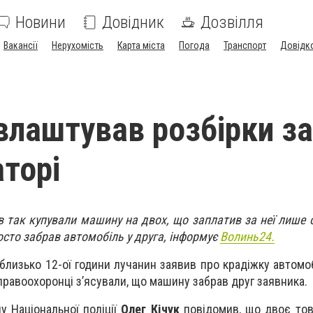
Новини
Довідник
Дозвілля
Вакансії
Нерухомість
Карта міста
Погода
Транспорт
Довідк
влаштував розбірки за
аторі
 так купували машину на двох, що заплатив за неї лише о
осто забрав автомобіль у друга, інформує
Волинь24.
 близько 12-ої години лучанин заявив про крадіжку автомо
правоохоронці з’ясували, що машину забрав друг заявника.
лу Національної поліції
Олег Кічук
повідомив, що двоє тов