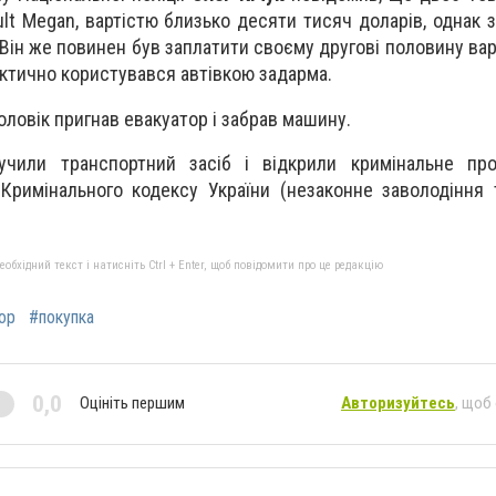
lt Megan, вартістю близько десяти тисяч доларів, однак 
. Він же повинен був заплатити своєму другові половину ва
фактично користувався автівкою задарма.
ловік пригнав евакуатор і забрав машину.
лучили транспортний засіб і відкрили кримінальне пр
Кримінального кодексу України (незаконне заволодіння
бхідний текст і натисніть Ctrl + Enter, щоб повідомити про це редакцію
ор
#покупка
0,0
Оцініть першим
Авторизуйтесь
, щоб