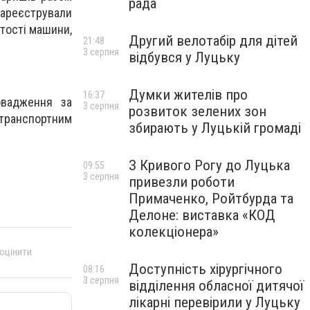
рада
зареєстрували
ртості машини,
Другий велотабір для дітей
21:48
3 серпня
відбувся у Луцьку
Думки жителів про
16:37
овадження за
3 серпня
розвиток зелених зон
 транспортним
збирають у Луцькій громаді
З Кривого Рогу до Луцька
09:55
3 серпня
привезли роботи
Примаченко, Ройтбурда та
Делоне: виставка «КОД
колекціонера»
 оцінити
Доступність хірургічного
08:16
3 серпня
відділення обласної дитячої
лікарні перевірили у Луцьку