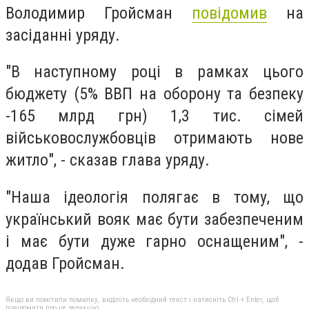
Володимир Гройсман
повідомив
на
засіданні уряду.
"В наступному році в рамках цього
бюджету (5% ВВП на оборону та безпеку
-165 млрд грн) 1,3 тис. сімей
військовослужбовців отримають нове
житло", - сказав глава уряду.
"Наша ідеологія полягає в тому, що
український вояк має бути забезпеченим
і має бути дуже гарно оснащеним", -
додав Гройсман.
Якщо ви помітили помилку, виділіть необхідний текст і натисніть Ctrl + Enter, щоб
повідомити про це редакцію