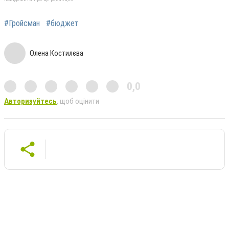
#Гройсман
#бюджет
Олена Костилєва
0,0
Авторизуйтесь
, щоб оцінити